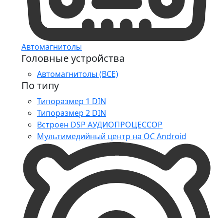
Автомагнитолы
Головные устройства
Автомагнитолы (ВСЕ)
По типу
Типоразмер 1 DIN
Типоразмер 2 DIN
Встроен DSP АУДИОПРОЦЕССОР
Мультимедийный центр на ОС Android