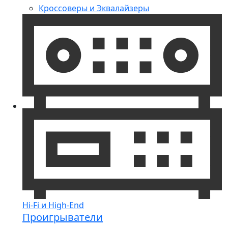
Кроссоверы и Эквалайзеры
Hi-Fi и High-End
Проигрыватели