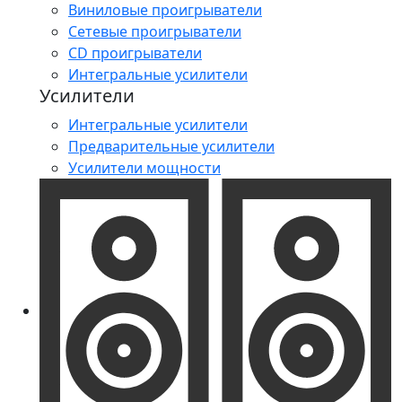
Виниловые проигрыватели
Сетевые проигрыватели
CD проигрыватели
Интегральные усилители
Усилители
Интегральные усилители
Предварительные усилители
Усилители мощности