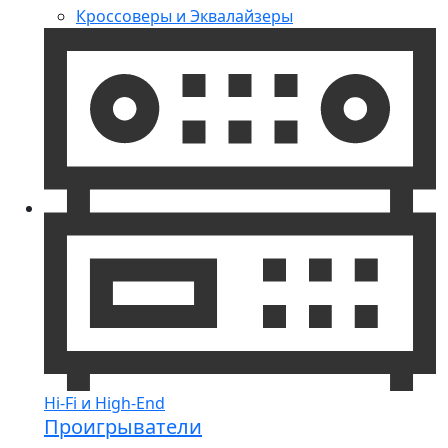
Кроссоверы и Эквалайзеры
Hi-Fi и High-End
Проигрыватели