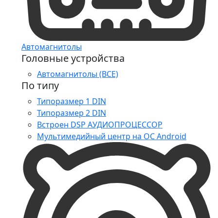
Автомагнитолы
Головные устройства
Автомагнитолы (ВСЕ)
По типу
Типоразмер 1 DIN
Типоразмер 2 DIN
Встроен DSP АУДИОПРОЦЕССОР
Мультимедийный центр на ОС Android