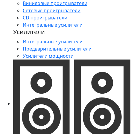
Виниловые проигрыватели
Сетевые проигрыватели
CD проигрыватели
Интегральные усилители
Усилители
Интегральные усилители
Предварительные усилители
Усилители мощности