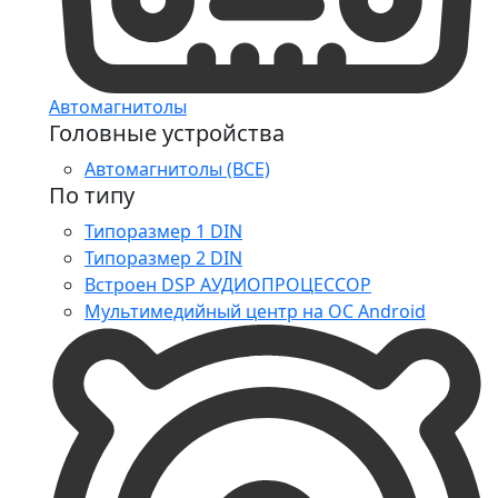
Автомагнитолы
Головные устройства
Автомагнитолы (ВСЕ)
По типу
Типоразмер 1 DIN
Типоразмер 2 DIN
Встроен DSP АУДИОПРОЦЕССОР
Мультимедийный центр на ОС Android