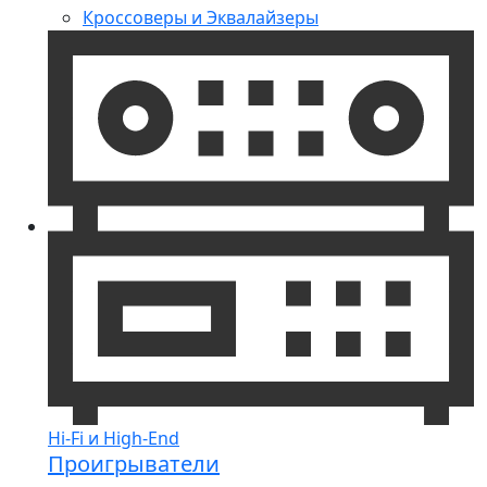
Кроссоверы и Эквалайзеры
Hi-Fi и High-End
Проигрыватели