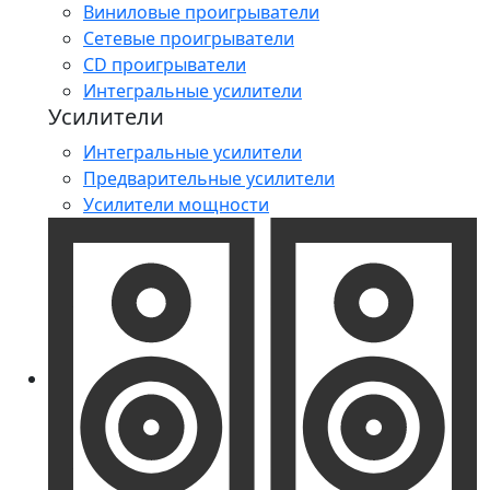
Виниловые проигрыватели
Сетевые проигрыватели
CD проигрыватели
Интегральные усилители
Усилители
Интегральные усилители
Предварительные усилители
Усилители мощности