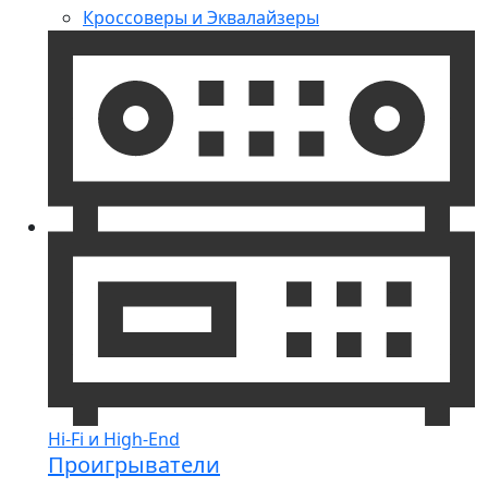
Кроссоверы и Эквалайзеры
Hi-Fi и High-End
Проигрыватели