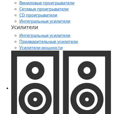
Виниловые проигрыватели
Сетевые проигрыватели
CD проигрыватели
Интегральные усилители
Усилители
Интегральные усилители
Предварительные усилители
Усилители мощности