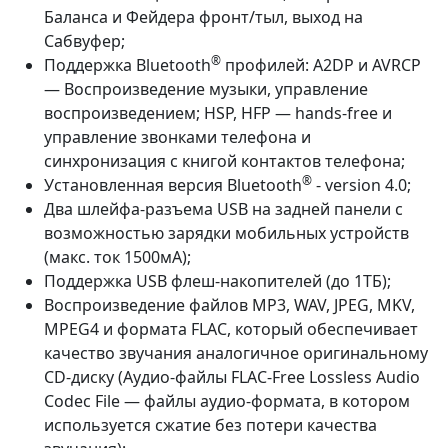
Баланса и Фейдера фронт/тыл, выход на
Сабвуфер;
®
Поддержка Bluetooth
профилей: A2DP и AVRCP
— Воспроизведение музыки, управление
воспроизведением; HSP, HFP — hands-free и
управление звонками телефона и
синхронизация с книгой контактов телефона;
®
Установленная версия Bluetooth
- version 4.0;
Два шлейфа-разъема USB на задней панели с
возможностью зарядки мобильных устройств
(макс. ток 1500мА);
Поддержка USB флеш-накопителей (до 1ТБ);
Воспроизведение файлов MP3, WAV, JPEG, MKV,
MPEG4 и формата FLAC, который обеспечивает
качество звучания аналогичное оригинальному
CD-диску (Аудио-файлы FLAC-Free Lossless Audio
Codec File — файлы аудио-формата, в котором
используется сжатие без потери качества