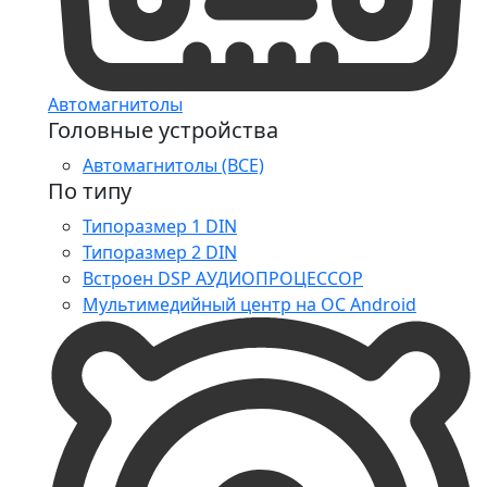
Автомагнитолы
Головные устройства
Автомагнитолы (ВСЕ)
По типу
Типоразмер 1 DIN
Типоразмер 2 DIN
Встроен DSP АУДИОПРОЦЕССОР
Мультимедийный центр на ОС Android