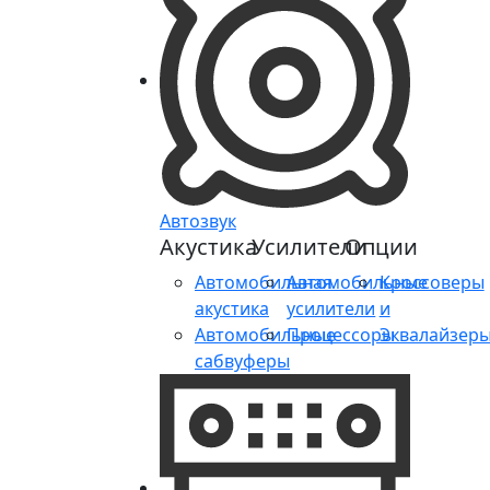
Автозвук
Акустика
Усилители
Опции
Автомобильная
Автомобильные
Кроссоверы
акустика
усилители
и
Автомобильные
Процессоры
Эквалайзер
сабвуферы