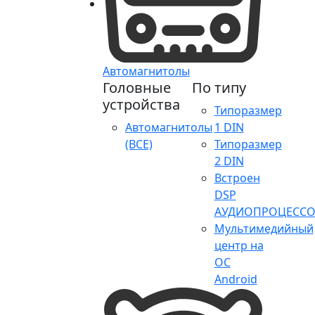
Автомагнитолы
Головные
По типу
устройства
Типоразмер
Автомагнитолы
1 DIN
(ВСЕ)
Типоразмер
2 DIN
Встроен
DSP
АУДИОПРОЦЕССО
Мультимедийный
центр на
ОС
Android