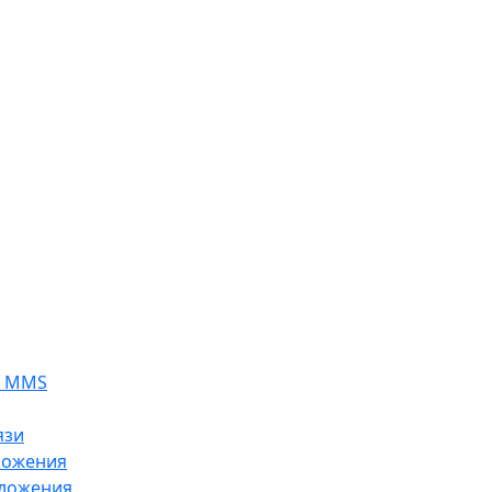
я MMS
язи
ложения
ложения