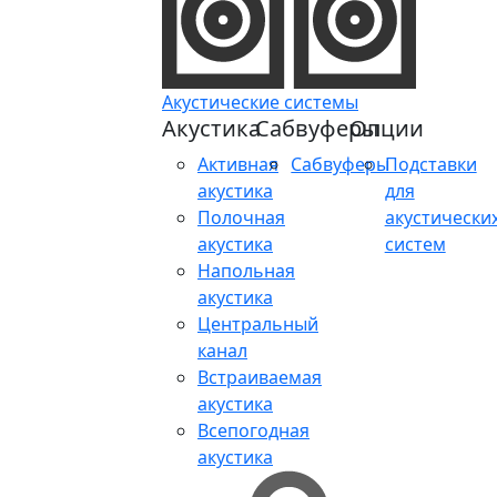
Акустические системы
Акустика
Сабвуферы
Опции
Активная
Сабвуферы
Подставки
акустика
для
Полочная
акустически
акустика
систем
Напольная
акустика
Центральный
канал
Встраиваемая
акустика
Всепогодная
акустика