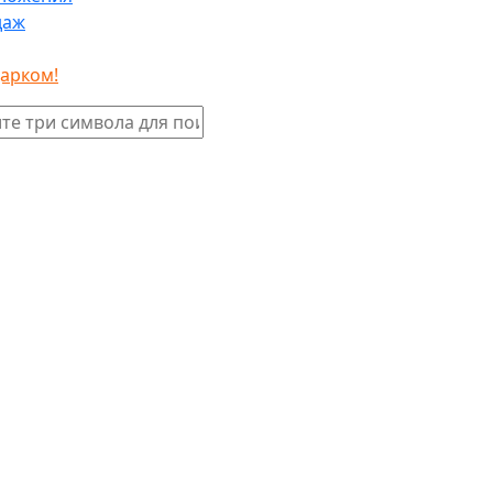
даж
дарком!