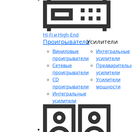
Hi-Fi и High-End
Проигрыватели
Усилители
Виниловые
Интегральные
проигрыватели
усилители
Сетевые
Предваритель
проигрыватели
усилители
CD
Усилители
проигрыватели
мощности
Интегральные
усилители