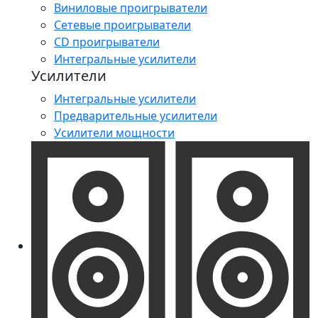
Виниловые проигрыватели
Сетевые проигрыватели
CD проигрыватели
Интегральные усилители
Усилители
Интегральные усилители
Предварительные усилители
Усилители мощности