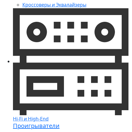
Кроссоверы и Эквалайзеры
Hi-Fi и High-End
Проигрыватели