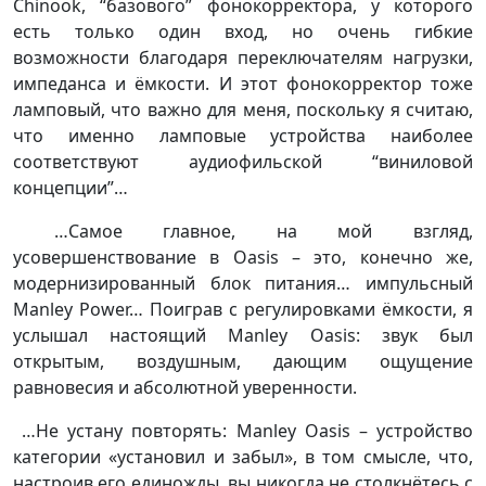
Chinook, “базового” фонокорректора, у которого
есть только один вход, но очень гибкие
возможности благодаря переключателям нагрузки,
импеданса и ёмкости. И этот фонокорректор тоже
ламповый, что важно для меня, поскольку я считаю,
что именно ламповые устройства наиболее
соответствуют аудиофильской “виниловой
концепции”…
…Самое главное, на мой взгляд,
усовершенствование в Oasis – это, конечно же,
модернизированный блок питания… импульсный
Manley Power… Поиграв с регулировками ёмкости, я
услышал настоящий Manley Oasis: звук был
открытым, воздушным, дающим ощущение
равновесия и абсолютной уверенности.
…Не устану повторять: Manley Oasis – устройство
категории «установил и забыл», в том смысле, что,
настроив его единожды, вы никогда не столкнётесь с