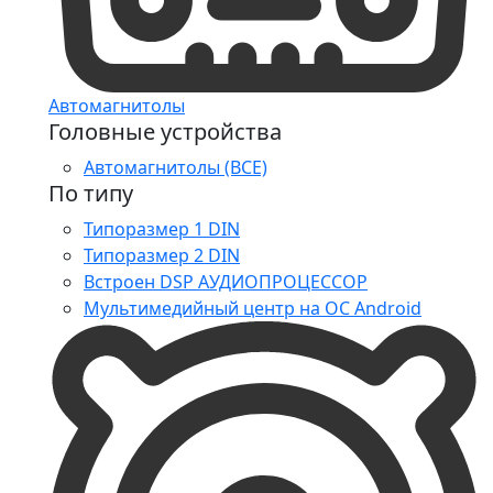
Автомагнитолы
Головные устройства
Автомагнитолы (ВСЕ)
По типу
Типоразмер 1 DIN
Типоразмер 2 DIN
Встроен DSP АУДИОПРОЦЕССОР
Мультимедийный центр на ОС Android