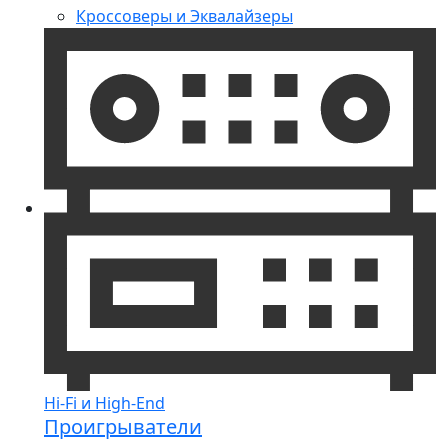
Кроссоверы и Эквалайзеры
Hi-Fi и High-End
Проигрыватели