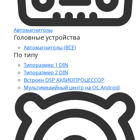
Автомагнитолы
Головные устройства
Автомагнитолы (ВСЕ)
По типу
Типоразмер 1 DIN
Типоразмер 2 DIN
Встроен DSP АУДИОПРОЦЕССОР
Мультимедийный центр на ОС Android