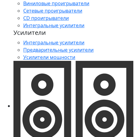
Виниловые проигрыватели
Сетевые проигрыватели
CD проигрыватели
Интегральные усилители
Усилители
Интегральные усилители
Предварительные усилители
Усилители мощности