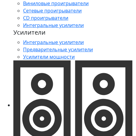
Виниловые проигрыватели
Сетевые проигрыватели
CD проигрыватели
Интегральные усилители
Усилители
Интегральные усилители
Предварительные усилители
Усилители мощности