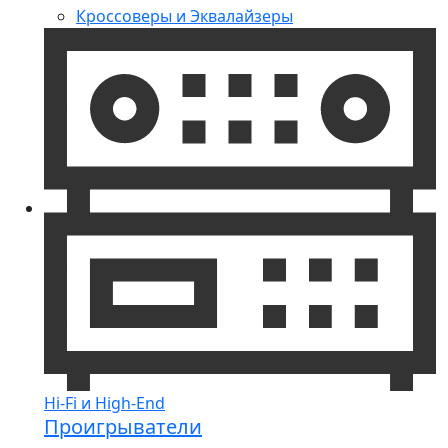
Кроссоверы и Эквалайзеры
Hi-Fi и High-End
Проигрыватели