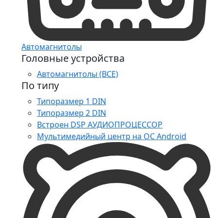
Автомагнитолы
Головные устройства
Автомагнитолы (ВСЕ)
По типу
Типоразмер 1 DIN
Типоразмер 2 DIN
Встроен DSP АУДИОПРОЦЕССОР
Мультимедийный центр на ОС Android