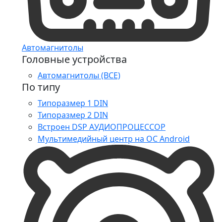
Автомагнитолы
Головные устройства
Автомагнитолы (ВСЕ)
По типу
Типоразмер 1 DIN
Типоразмер 2 DIN
Встроен DSP АУДИОПРОЦЕССОР
Мультимедийный центр на ОС Android