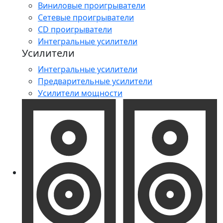
Виниловые проигрыватели
Сетевые проигрыватели
CD проигрыватели
Интегральные усилители
Усилители
Интегральные усилители
Предварительные усилители
Усилители мощности