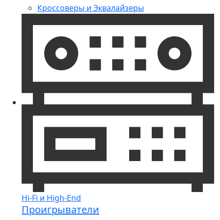
Кроссоверы и Эквалайзеры
Hi-Fi и High-End
Проигрыватели