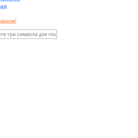
даж
дарком!