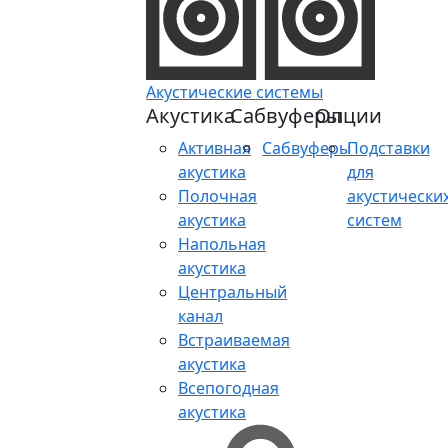
Акустические системы
Акустика
Сабвуферы
Опции
Активная
Сабвуферы
Подставки
акустика
для
Полочная
акустически
акустика
систем
Напольная
акустика
Центральный
канал
Встраиваемая
акустика
Всепогодная
акустика