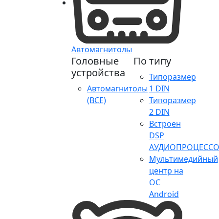
Автомагнитолы
Головные
По типу
устройства
Типоразмер
Автомагнитолы
1 DIN
(ВСЕ)
Типоразмер
2 DIN
Встроен
DSP
АУДИОПРОЦЕССО
Мультимедийный
центр на
ОС
Android