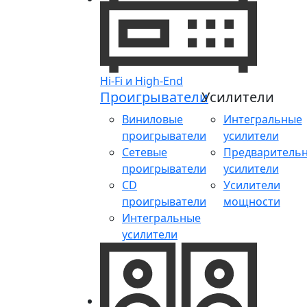
Hi-Fi и High-End
Проигрыватели
Усилители
Виниловые
Интегральные
проигрыватели
усилители
Сетевые
Предваритель
проигрыватели
усилители
CD
Усилители
проигрыватели
мощности
Интегральные
усилители