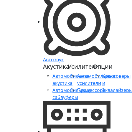
Автозвук
Акустика
Усилители
Опции
Автомобильная
Автомобильные
Кроссоверы
акустика
усилители
и
Автомобильные
Процессоры
Эквалайзер
сабвуферы