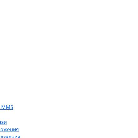
я MMS
язи
ложения
ложения