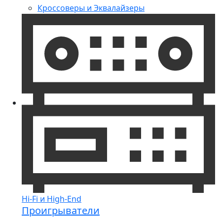
Кроссоверы и Эквалайзеры
Hi-Fi и High-End
Проигрыватели