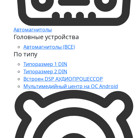
Автомагнитолы
Головные устройства
Автомагнитолы (ВСЕ)
По типу
Типоразмер 1 DIN
Типоразмер 2 DIN
Встроен DSP АУДИОПРОЦЕССОР
Мультимедийный центр на ОС Android