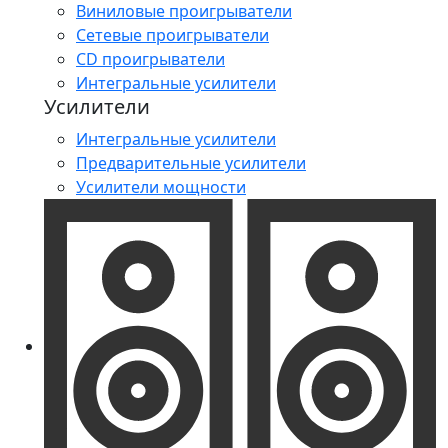
Виниловые проигрыватели
Сетевые проигрыватели
CD проигрыватели
Интегральные усилители
Усилители
Интегральные усилители
Предварительные усилители
Усилители мощности