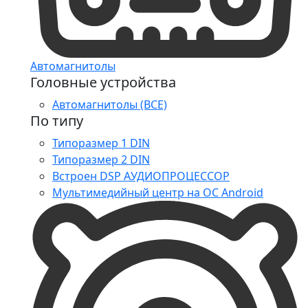
Автомагнитолы
Головные устройства
Автомагнитолы (ВСЕ)
По типу
Типоразмер 1 DIN
Типоразмер 2 DIN
Встроен DSP АУДИОПРОЦЕССОР
Мультимедийный центр на ОС Android