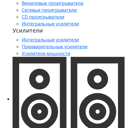
Виниловые проигрыватели
Сетевые проигрыватели
CD проигрыватели
Интегральные усилители
Усилители
Интегральные усилители
Предварительные усилители
Усилители мощности