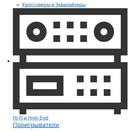
Кроссоверы и Эквалайзеры
Hi-Fi и High-End
Проигрыватели