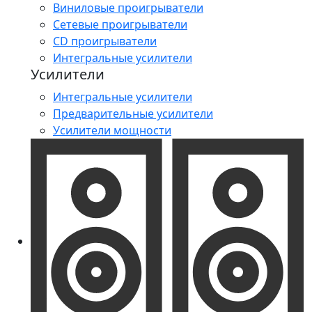
Виниловые проигрыватели
Сетевые проигрыватели
CD проигрыватели
Интегральные усилители
Усилители
Интегральные усилители
Предварительные усилители
Усилители мощности