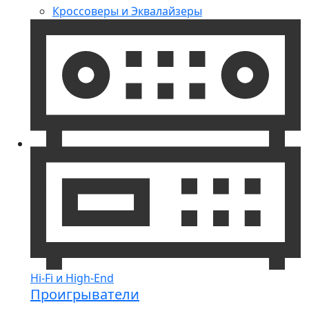
Кроссоверы и Эквалайзеры
Hi-Fi и High-End
Проигрыватели