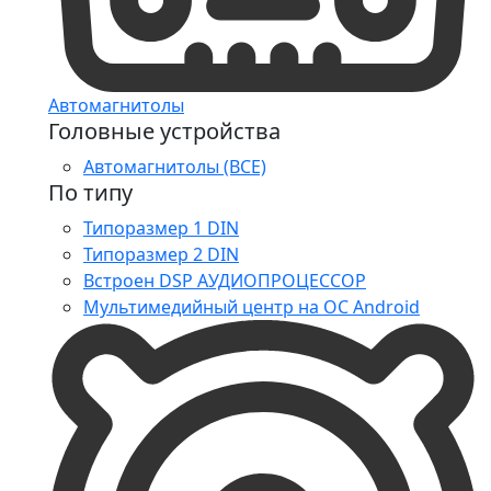
Автомагнитолы
Головные устройства
Автомагнитолы (ВСЕ)
По типу
Типоразмер 1 DIN
Типоразмер 2 DIN
Встроен DSP АУДИОПРОЦЕССОР
Мультимедийный центр на ОС Android