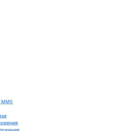
я MMS
язи
ложения
ложения