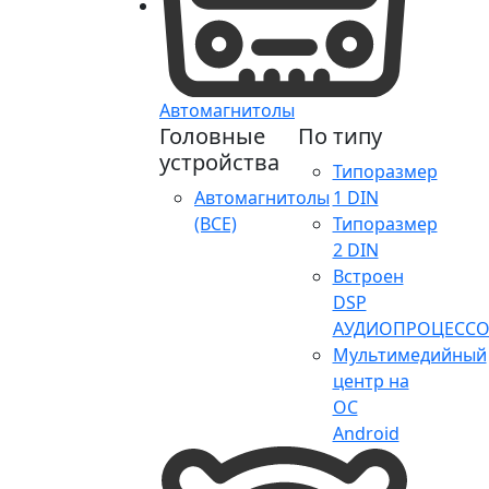
Автомагнитолы
Головные
По типу
устройства
Типоразмер
Автомагнитолы
1 DIN
(ВСЕ)
Типоразмер
2 DIN
Встроен
DSP
АУДИОПРОЦЕССО
Мультимедийный
центр на
ОС
Android