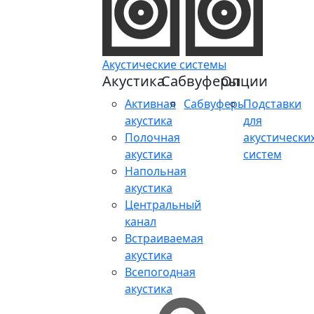
Акустические системы
Акустика
Сабвуферы
Опции
Активная
Сабвуферы
Подставки
акустика
для
Полочная
акустически
акустика
систем
Напольная
акустика
Центральный
канал
Встраиваемая
акустика
Всепогодная
акустика