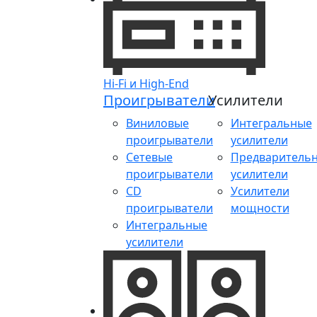
Hi-Fi и High-End
Проигрыватели
Усилители
Виниловые
Интегральные
проигрыватели
усилители
Сетевые
Предваритель
проигрыватели
усилители
CD
Усилители
проигрыватели
мощности
Интегральные
усилители