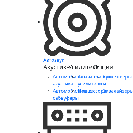
Автозвук
Акустика
Усилители
Опции
Автомобильная
Автомобильные
Кроссоверы
акустика
усилители
и
Автомобильные
Процессоры
Эквалайзер
сабвуферы