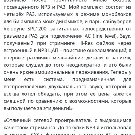
посвящённого NP3 и PA3. Мой комплект состоит из
четырёх PA3, используемых в режиме моноблоков
для би-ампинга моих динамиков, и пары сабвуферов
Velodyne SPL1200, запитанных непосредственно от
разъёмов PA3 для подключения АС (line level). Звук,
получаемый при стриминге Hi-Res файлов через
встроенный в NP3 ЦАП – поистине ошеломляющий; я
впервые различил мельчайшие детали в записях,
которые слушал до того неоднократно, и это были
очень яркие эмоциональные переживания. Теперь у
меня есть система, предназначенная для
воспроизведения двухканального звука, которой я
всегда хотел обладать, при этом её цена кажется
смешной по сравнению с возможностями, которые
вы получаете за эти деньги!»
«Отличный сетевой проигрыватель с выдающимся
качеством стриминга. До покупки NP3 я использовал
усилитель SA3 с фирменным адаптером BT, и, хотя