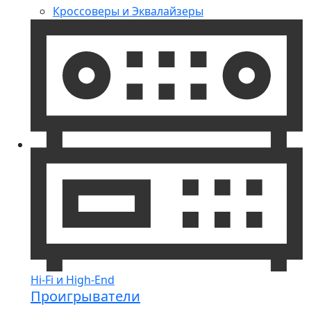
Кроссоверы и Эквалайзеры
Hi-Fi и High-End
Проигрыватели