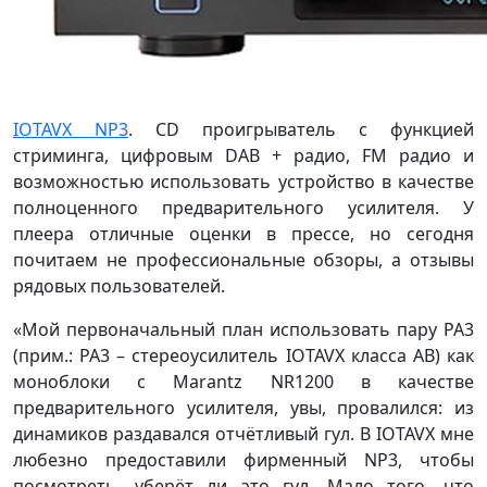
IOTAVX NP3
. CD проигрыватель с функцией
стриминга, цифровым DAB + радио, FM радио и
возможностью использовать устройство в качестве
полноценного предварительного усилителя. У
плеера отличные оценки в прессе, но сегодня
почитаем не профессиональные обзоры, а отзывы
рядовых пользователей.
«Мой первоначальный план использовать пару PA3
(прим.: PA3 – стереоусилитель IOTAVX класса AB) как
моноблоки с Marantz NR1200 в качестве
предварительного усилителя, увы, провалился: из
динамиков раздавался отчётливый гул. В IOTAVX мне
любезно предоставили фирменный NP3, чтобы
посмотреть, уберёт ли это гул. Мало того, что