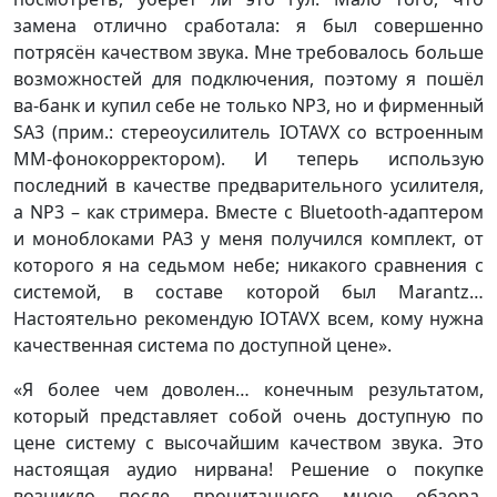
замена отлично сработала: я был совершенно
потрясён качеством звука. Мне требовалось больше
возможностей для подключения, поэтому я пошёл
ва-банк и купил себе не только NP3, но и фирменный
SA3 (прим.: стереоусилитель IOTAVX со встроенным
MM-фонокорректором). И теперь использую
последний в качестве предварительного усилителя,
а NP3 – как стримера. Вместе с Bluetooth-адаптером
и моноблоками PA3 у меня получился комплект, от
которого я на седьмом небе; никакого сравнения с
системой, в составе которой был Marantz…
Настоятельно рекомендую IOTAVX всем, кому нужна
качественная система по доступной цене».
«Я более чем доволен… конечным результатом,
который представляет собой очень доступную по
цене систему с высочайшим качеством звука. Это
настоящая аудио нирвана! Решение о покупке
возникло после прочитанного мною обзора,