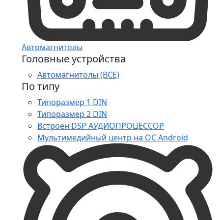
Автомагнитолы
Головные устройства
Автомагнитолы (ВСЕ)
По типу
Типоразмер 1 DIN
Типоразмер 2 DIN
Встроен DSP АУДИОПРОЦЕССОР
Мультимедийный центр на ОС Android