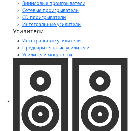
Виниловые проигрыватели
Сетевые проигрыватели
CD проигрыватели
Интегральные усилители
Усилители
Интегральные усилители
Предварительные усилители
Усилители мощности