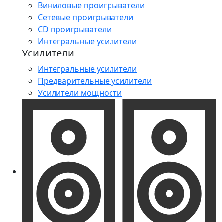
Виниловые проигрыватели
Сетевые проигрыватели
CD проигрыватели
Интегральные усилители
Усилители
Интегральные усилители
Предварительные усилители
Усилители мощности