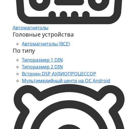
Автомагнитолы
Головные устройства
Автомагнитолы (ВСЕ)
По типу
Типоразмер 1 DIN
Типоразмер 2 DIN
Встроен DSP АУДИОПРОЦЕССОР
Мультимедийный центр на ОС Android