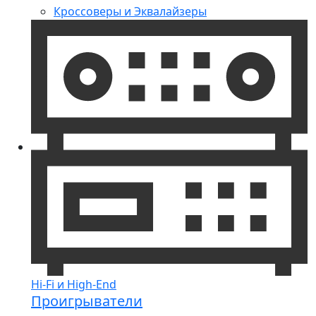
Кроссоверы и Эквалайзеры
Hi-Fi и High-End
Проигрыватели