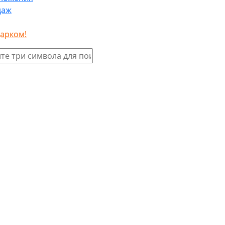
даж
дарком!