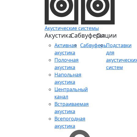
Акустические системы
Акустика
Сабвуферы
Опции
Активная
Сабвуферы
Подставки
акустика
для
Полочная
акустически
акустика
систем
Напольная
акустика
Центральный
канал
Встраиваемая
акустика
Всепогодная
акустика