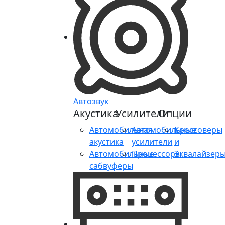
Автозвук
Акустика
Усилители
Опции
Автомобильная
Автомобильные
Кроссоверы
акустика
усилители
и
Автомобильные
Процессоры
Эквалайзер
сабвуферы