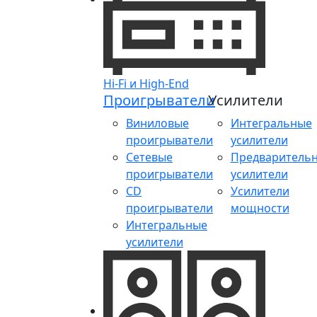
Hi-Fi и High-End
Проигрыватели
Усилители
Виниловые
Интегральные
проигрыватели
усилители
Сетевые
Предваритель
проигрыватели
усилители
CD
Усилители
проигрыватели
мощности
Интегральные
усилители