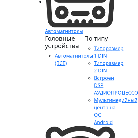
Автомагнитолы
Головные
По типу
устройства
Типоразмер
Автомагнитолы
1 DIN
(ВСЕ)
Типоразмер
2 DIN
Встроен
DSP
АУДИОПРОЦЕССО
Мультимедийный
центр на
ОС
Android