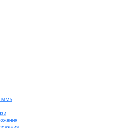
я MMS
язи
ложения
ложения