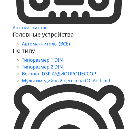
Автомагнитолы
Головные устройства
Автомагнитолы (ВСЕ)
По типу
Типоразмер 1 DIN
Типоразмер 2 DIN
Встроен DSP АУДИОПРОЦЕССОР
Мультимедийный центр на ОС Android