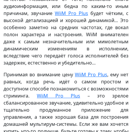
аудиоинформация, или бедна по каким-то иным
причинам, звучание
WiiM Pro Plus
будет чётким, с
высокой детализацией и хорошей динамикой... Это
особенно заметно на средних частотах, где вокал
полон характера и настроения. WiiM внимателен
даже к самым незначительным или мимолетным
динамическим изменениям в исполнении,
вследствие чего передаёт голоса исполнителей без
задержек, естественно и убедительно…
Принимая во внимание цену
WiiM Pro Plus
, ему нет
равных, когда речь идёт о самом простом и
доступном способе познакомиться с возможностями
стриминга.
WiiM Pro Plus
– это зрелое
сбалансированное звучание, удивительно удобное и
тщательно продуманное приложение для
управления, а также хорошая база для построения
домашней мультирум-системы. Если же вам хочется
купить что-то получше, будьте готовы к тому, чтобы