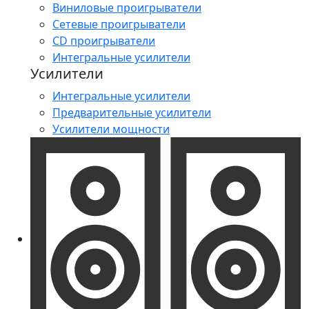
Виниловые проигрыватели
Сетевые проигрыватели
CD проигрыватели
Интегральные усилители
Усилители
Интегральные усилители
Предварительные усилители
Усилители мощности