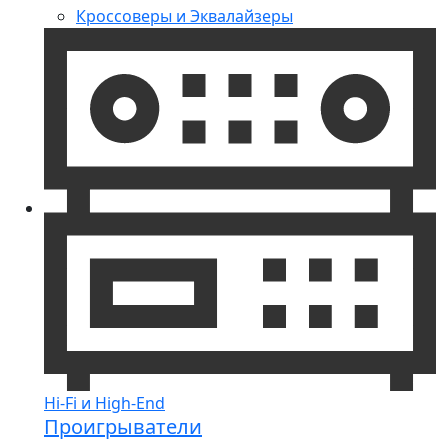
Кроссоверы и Эквалайзеры
Hi-Fi и High-End
Проигрыватели