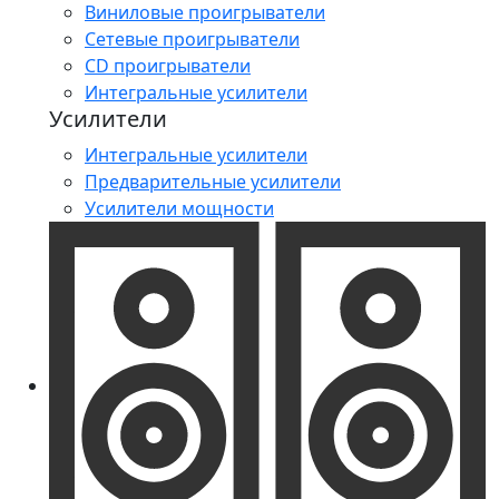
Виниловые проигрыватели
Сетевые проигрыватели
CD проигрыватели
Интегральные усилители
Усилители
Интегральные усилители
Предварительные усилители
Усилители мощности