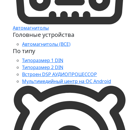
Автомагнитолы
Головные устройства
Автомагнитолы (ВСЕ)
По типу
Типоразмер 1 DIN
Типоразмер 2 DIN
Встроен DSP АУДИОПРОЦЕССОР
Мультимедийный центр на ОС Android