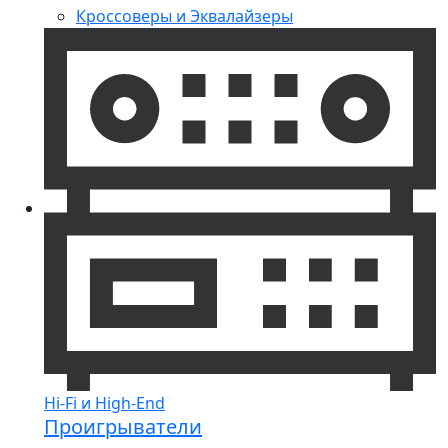
Кроссоверы и Эквалайзеры
Hi-Fi и High-End
Проигрыватели