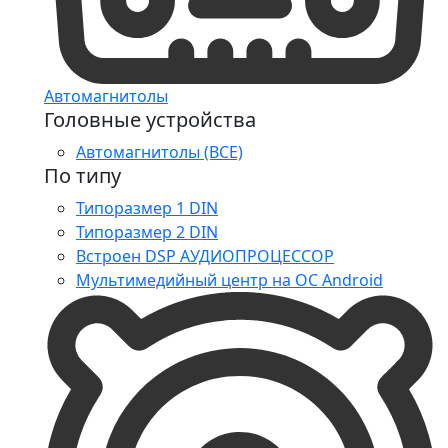
Автомагнитолы
Головные устройства
Автомагнитолы (ВСЕ)
По типу
Типоразмер 1 DIN
Типоразмер 2 DIN
Встроен DSP АУДИОПРОЦЕССОР
Мультимедийный центр на ОС Android