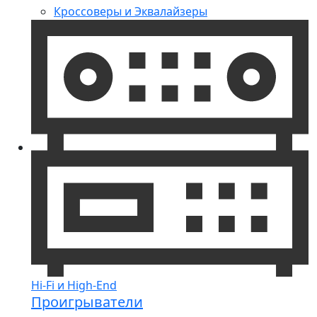
Кроссоверы и Эквалайзеры
Hi-Fi и High-End
Проигрыватели