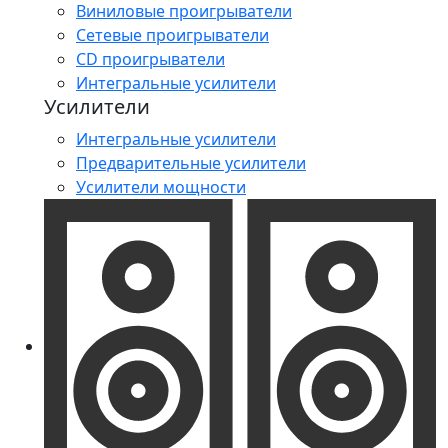
Виниловые проигрыватели
Сетевые проигрыватели
CD проигрыватели
Интегральные усилители
Усилители
Интегральные усилители
Предварительные усилители
Усилители мощности