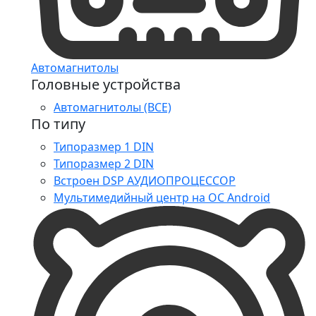
Автомагнитолы
Головные устройства
Автомагнитолы (ВСЕ)
По типу
Типоразмер 1 DIN
Типоразмер 2 DIN
Встроен DSP АУДИОПРОЦЕССОР
Мультимедийный центр на ОС Android