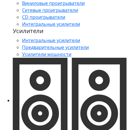
Виниловые проигрыватели
Сетевые проигрыватели
CD проигрыватели
Интегральные усилители
Усилители
Интегральные усилители
Предварительные усилители
Усилители мощности