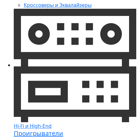
Кроссоверы и Эквалайзеры
Hi-Fi и High-End
Проигрыватели