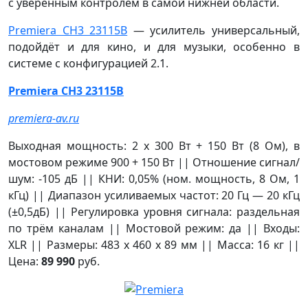
с уверенным контролем в самой нижней области.
Premiera CH3 23115B
— усилитель универсальный,
подойдёт и для кино, и для музыки, особенно в
системе с конфигурацией 2.1.
Premiera CH3 23115B
premiera-av.ru
Выходная мощность: 2 x 300 Вт + 150 Вт (8 Ом), в
мостовом режиме 900 + 150 Вт || Отношение сигнал/
шум: -105 дБ || КНИ: 0,05% (ном. мощность, 8 Ом, 1
кГц) || Диапазон усиливаемых частот: 20 Гц — 20 кГц
(±0,5дБ) || Регулировка уровня сигнала: раздельная
по трём каналам || Мостовой режим: да || Входы:
XLR || Размеры: 483 х 460 х 89 мм || Масса: 16 кг ||
Цена:
89 990
руб.