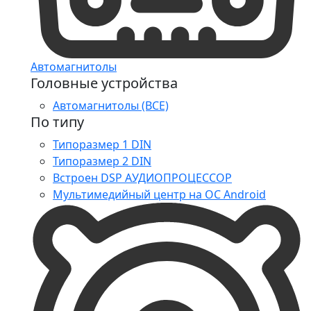
Автомагнитолы
Головные устройства
Автомагнитолы (ВСЕ)
По типу
Типоразмер 1 DIN
Типоразмер 2 DIN
Встроен DSP АУДИОПРОЦЕССОР
Мультимедийный центр на ОС Android