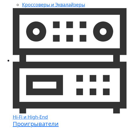
Кроссоверы и Эквалайзеры
Hi-Fi и High-End
Проигрыватели