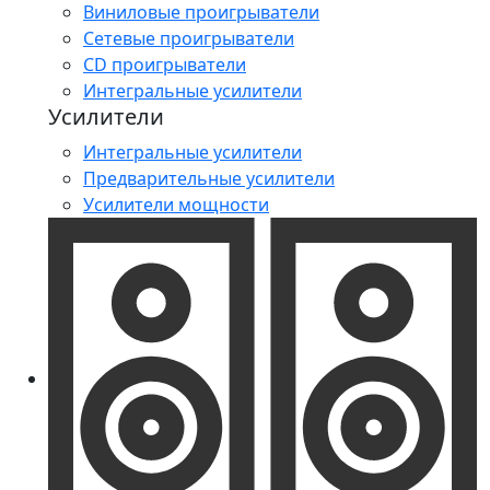
Виниловые проигрыватели
Сетевые проигрыватели
CD проигрыватели
Интегральные усилители
Усилители
Интегральные усилители
Предварительные усилители
Усилители мощности