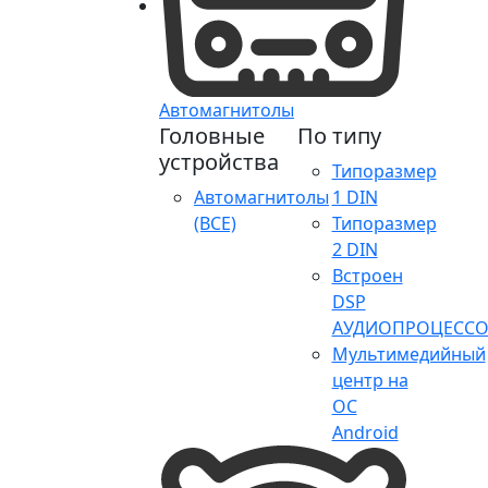
Автомагнитолы
Головные
По типу
устройства
Типоразмер
Автомагнитолы
1 DIN
(ВСЕ)
Типоразмер
2 DIN
Встроен
DSP
АУДИОПРОЦЕССО
Мультимедийный
центр на
ОС
Android