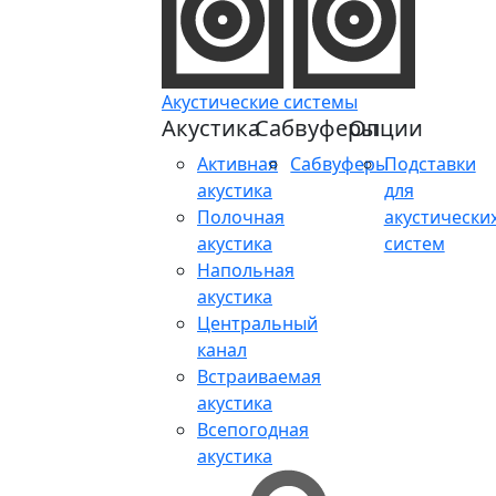
Акустические системы
Акустика
Сабвуферы
Опции
Активная
Сабвуферы
Подставки
акустика
для
Полочная
акустически
акустика
систем
Напольная
акустика
Центральный
канал
Встраиваемая
акустика
Всепогодная
акустика