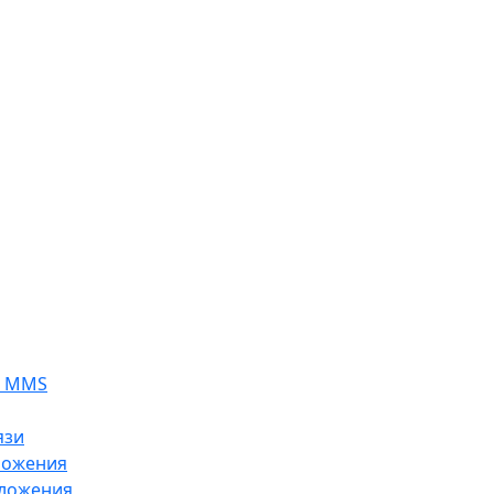
я MMS
язи
ложения
ложения