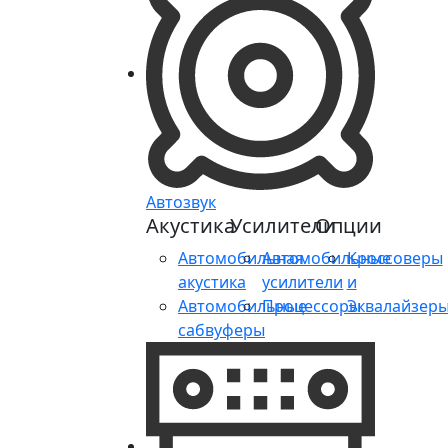
Автозвук
Акустика
Усилители
Опции
Автомобильная
Автомобильные
Кроссоверы
акустика
усилители
и
Автомобильные
Процессоры
Эквалайзер
сабвуферы