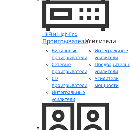
Hi-Fi и High-End
Проигрыватели
Усилители
Виниловые
Интегральные
проигрыватели
усилители
Сетевые
Предваритель
проигрыватели
усилители
CD
Усилители
проигрыватели
мощности
Интегральные
усилители