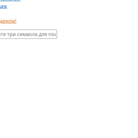
даж
дарком!