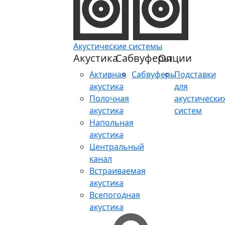
Акустические системы
Акустика
Сабвуферы
Опции
Активная
Сабвуферы
Подставки
акустика
для
Полочная
акустически
акустика
систем
Напольная
акустика
Центральный
канал
Встраиваемая
акустика
Всепогодная
акустика