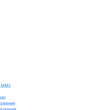
я MMS
язи
ложения
ложения