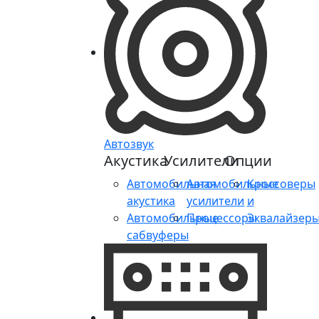
Автозвук
Акустика
Усилители
Опции
Автомобильная
Автомобильные
Кроссоверы
акустика
усилители
и
Автомобильные
Процессоры
Эквалайзер
сабвуферы