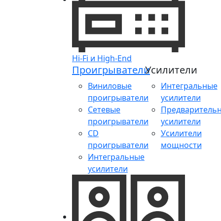
Hi-Fi и High-End
Проигрыватели
Усилители
Виниловые
Интегральные
проигрыватели
усилители
Сетевые
Предваритель
проигрыватели
усилители
CD
Усилители
проигрыватели
мощности
Интегральные
усилители