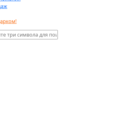
даж
дарком!