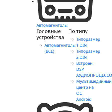
Автомагнитолы
Головные
По типу
устройства
Типоразмер
Автомагнитолы
1 DIN
(ВСЕ)
Типоразмер
2 DIN
Встроен
DSP
АУДИОПРОЦЕССО
Мультимедийный
центр на
ОС
Android