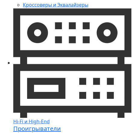
Кроссоверы и Эквалайзеры
Hi-Fi и High-End
Проигрыватели