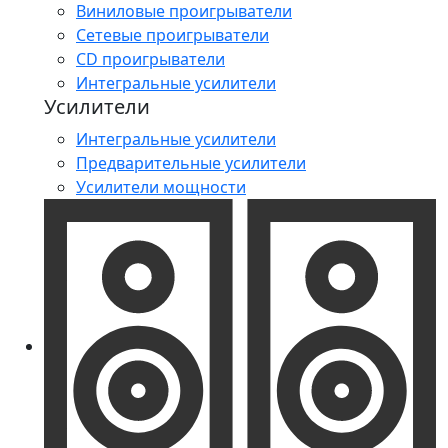
Виниловые проигрыватели
Сетевые проигрыватели
CD проигрыватели
Интегральные усилители
Усилители
Интегральные усилители
Предварительные усилители
Усилители мощности