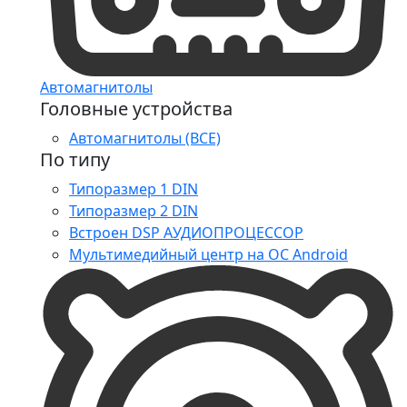
Автомагнитолы
Головные устройства
Автомагнитолы (ВСЕ)
По типу
Типоразмер 1 DIN
Типоразмер 2 DIN
Встроен DSP АУДИОПРОЦЕССОР
Мультимедийный центр на ОС Android