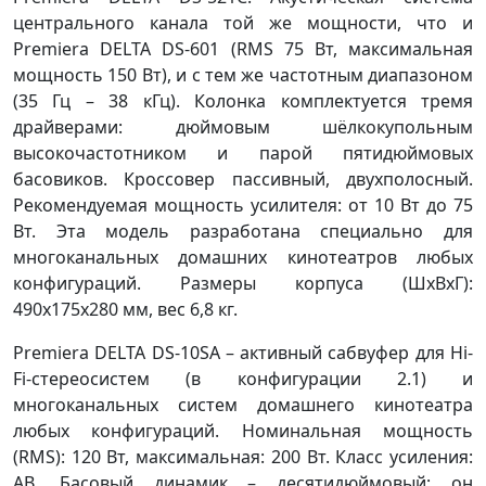
центрального канала той же мощности, что и
Premiera DELTA DS-601 (RMS 75 Вт, максимальная
мощность 150 Вт), и с тем же частотным диапазоном
(35 Гц – 38 кГц). Колонка комплектуется тремя
драйверами: дюймовым шёлкокупольным
высокочастотником и парой пятидюймовых
басовиков. Кроссовер пассивный, двухполосный.
Рекомендуемая мощность усилителя: от 10 Вт до 75
Вт. Эта модель разработана специально для
многоканальных домашних кинотеатров любых
конфигураций. Размеры корпуса (ШxВxГ):
490x175x280 мм, вес 6,8 кг.
Premiera DELTA DS-10SA – активный сабвуфер для Hi-
Fi-стереосистем (в конфигурации 2.1) и
многоканальных систем домашнего кинотеатра
любых конфигураций. Номинальная мощность
(RMS): 120 Вт, максимальная: 200 Вт. Класс усиления:
AB. Басовый динамик – десятидюймовый; он