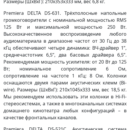
Размеры (ШxВxГ): 210x353x333 мм, вес 6,8 кг.
Premiera DELTA DS-631. Трёхполосные напольные
громкоговорители с номинальной мощностью RMS
125 Вт и максимальной мощностью 250 Вт.
Высококачественное воспроизведение любого
аудиоматериала в диапазоне частот от 30 Гц до 38
кГц обеспечивают четыре динамика: ВЧ-драйвер 1”,
среднечастотник 6,5”, два басовых драйвера 6,5”.
Рекомендуемая мощность усилителя: от 20 Вт до 125
Вт; номинальное сопротивление 6 Ом,
сопротивление на частоте 1 кГц: 8 Ом. Колонки
оснащаются двумя парами акустических клемм (Bi-
wire). Размеры (ШxВxГ): 210x1045x333 мм, вес 18,5 кг.
Мы рекомендуем использовать эти колонки в Hi-Fi-
стереосистемах, а также в многоканальных системах
домашнего кинотеатра любых конфигураций – в
качестве фронтальных каналов.
Premiera DELTA DS-521С. Акустическая система