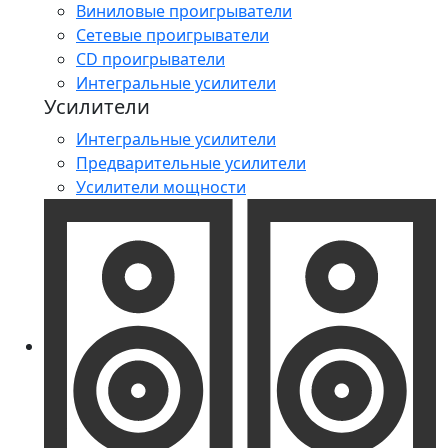
Виниловые проигрыватели
Сетевые проигрыватели
CD проигрыватели
Интегральные усилители
Усилители
Интегральные усилители
Предварительные усилители
Усилители мощности