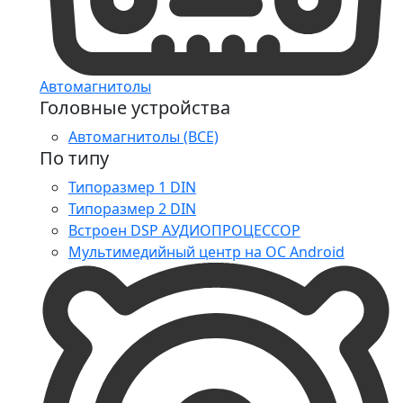
Автомагнитолы
Головные устройства
Автомагнитолы (ВСЕ)
По типу
Типоразмер 1 DIN
Типоразмер 2 DIN
Встроен DSP АУДИОПРОЦЕССОР
Мультимедийный центр на ОС Android