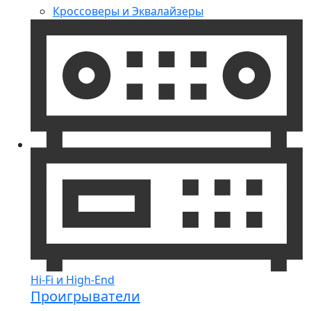
Кроссоверы и Эквалайзеры
Hi-Fi и High-End
Проигрыватели