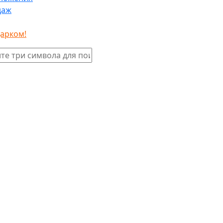
даж
дарком!