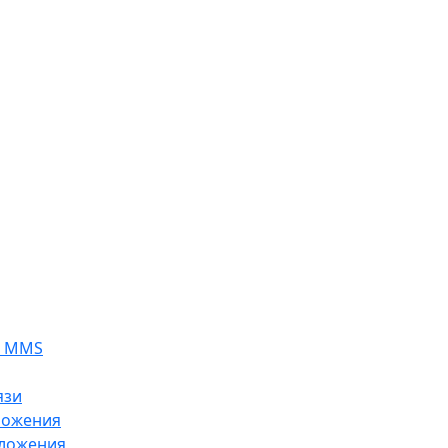
я MMS
язи
ложения
ложения