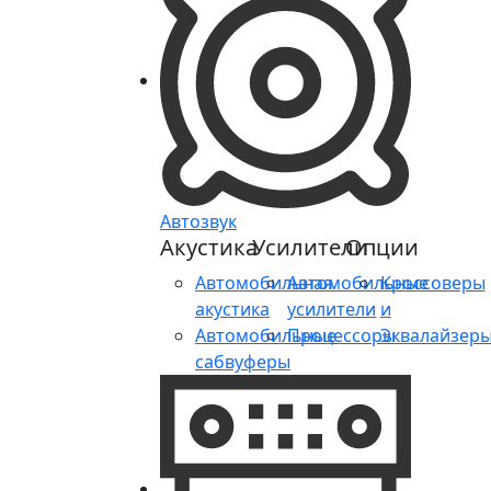
Автозвук
Акустика
Усилители
Опции
Автомобильная
Автомобильные
Кроссоверы
акустика
усилители
и
Автомобильные
Процессоры
Эквалайзер
сабвуферы