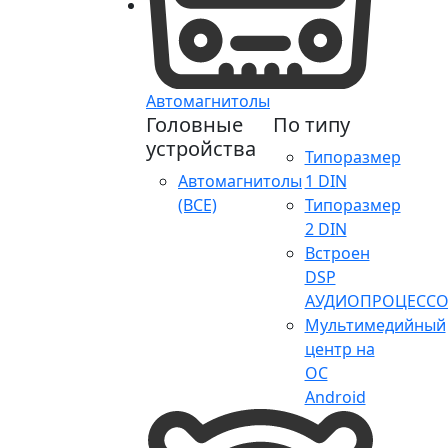
Автомагнитолы
Головные
По типу
устройства
Типоразмер
Автомагнитолы
1 DIN
(ВСЕ)
Типоразмер
2 DIN
Встроен
DSP
АУДИОПРОЦЕССО
Мультимедийный
центр на
ОС
Android