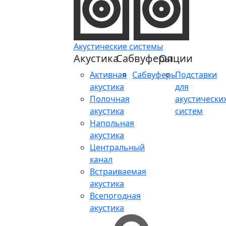
Акустические системы
Акустика
Сабвуферы
Опции
Активная
Сабвуферы
Подставки
акустика
для
Полочная
акустически
акустика
систем
Напольная
акустика
Центральный
канал
Встраиваемая
акустика
Всепогодная
акустика