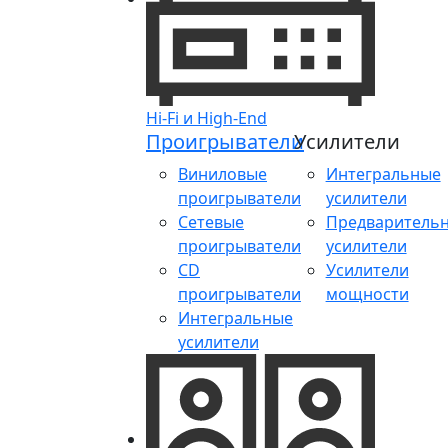
Hi-Fi и High-End
Проигрыватели
Усилители
Виниловые
Интегральные
проигрыватели
усилители
Сетевые
Предваритель
проигрыватели
усилители
CD
Усилители
проигрыватели
мощности
Интегральные
усилители