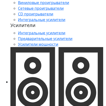
Виниловые проигрыватели
Сетевые проигрыватели
CD проигрыватели
Интегральные усилители
Усилители
Интегральные усилители
Предварительные усилители
Усилители мощности