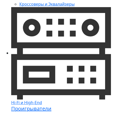
Кроссоверы и Эквалайзеры
Hi-Fi и High-End
Проигрыватели