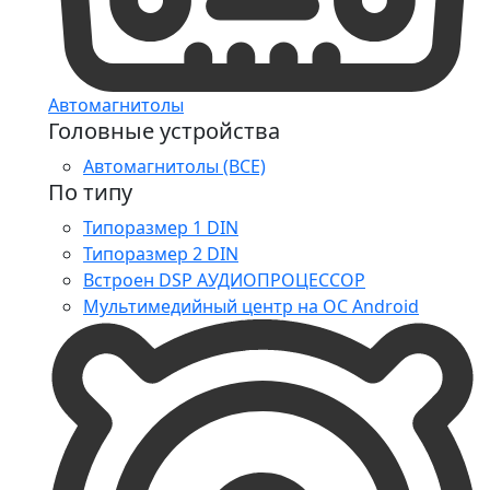
Автомагнитолы
Головные устройства
Автомагнитолы (ВСЕ)
По типу
Типоразмер 1 DIN
Типоразмер 2 DIN
Встроен DSP АУДИОПРОЦЕССОР
Мультимедийный центр на ОС Android