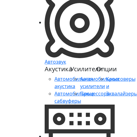
Автозвук
Акустика
Усилители
Опции
Автомобильная
Автомобильные
Кроссоверы
акустика
усилители
и
Автомобильные
Процессоры
Эквалайзер
сабвуферы