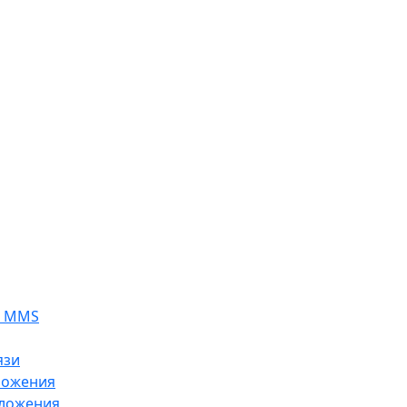
я MMS
язи
ложения
ложения