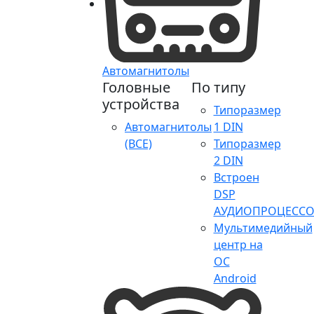
Автомагнитолы
Головные
По типу
устройства
Типоразмер
Автомагнитолы
1 DIN
(ВСЕ)
Типоразмер
2 DIN
Встроен
DSP
АУДИОПРОЦЕССО
Мультимедийный
центр на
ОС
Android