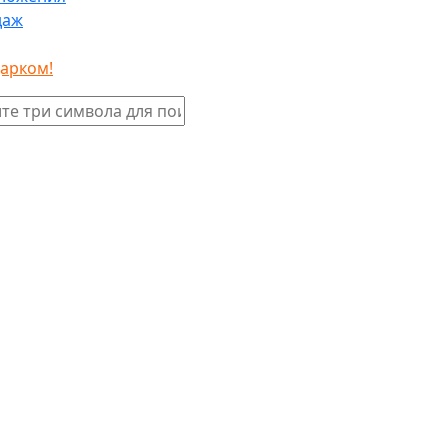
даж
дарком!