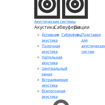
Акустические системы
Акустика
Сабвуферы
Опции
Активная
Сабвуферы
Подставки
акустика
для
Полочная
акустически
акустика
систем
Напольная
акустика
Центральный
канал
Встраиваемая
акустика
Всепогодная
акустика