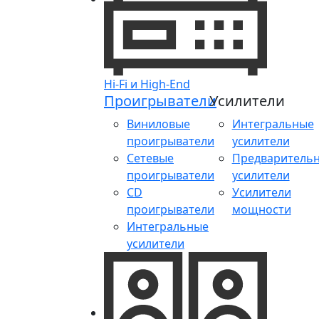
Hi-Fi и High-End
Проигрыватели
Усилители
Виниловые
Интегральные
проигрыватели
усилители
Сетевые
Предваритель
проигрыватели
усилители
CD
Усилители
проигрыватели
мощности
Интегральные
усилители