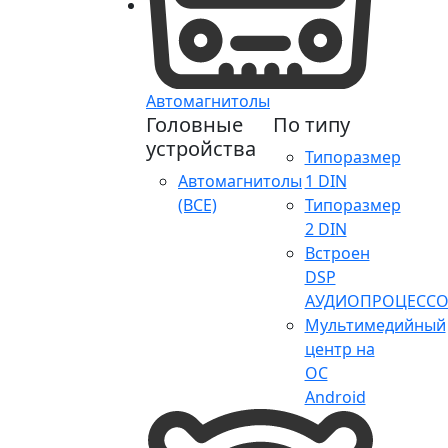
Автомагнитолы
Головные
По типу
устройства
Типоразмер
Автомагнитолы
1 DIN
(ВСЕ)
Типоразмер
2 DIN
Встроен
DSP
АУДИОПРОЦЕССО
Мультимедийный
центр на
ОС
Android