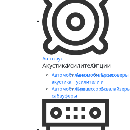
Автозвук
Акустика
Усилители
Опции
Автомобильная
Автомобильные
Кроссоверы
акустика
усилители
и
Автомобильные
Процессоры
Эквалайзер
сабвуферы