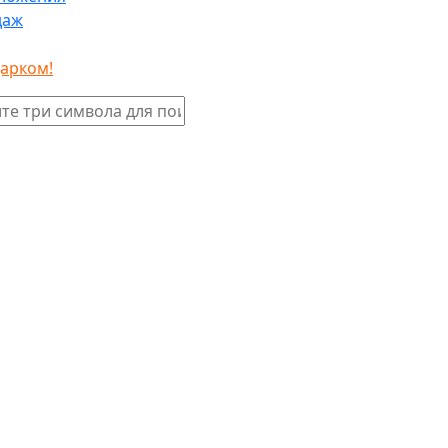
даж
дарком!