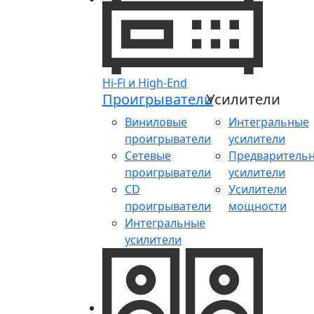
Hi-Fi и High-End
Проигрыватели
Усилители
Виниловые
Интегральные
проигрыватели
усилители
Сетевые
Предваритель
проигрыватели
усилители
CD
Усилители
проигрыватели
мощности
Интегральные
усилители