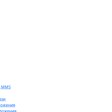
я MMS
язи
ложения
ложения