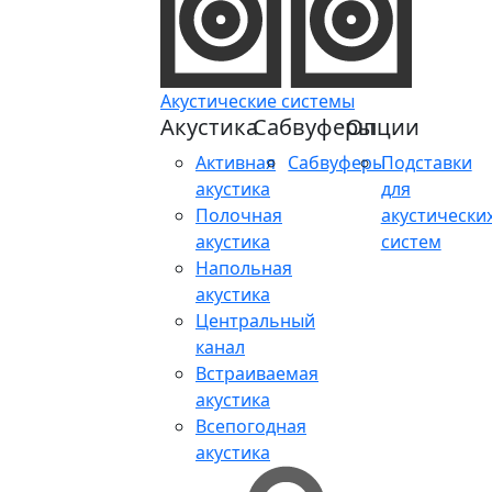
Акустические системы
Акустика
Сабвуферы
Опции
Активная
Сабвуферы
Подставки
акустика
для
Полочная
акустически
акустика
систем
Напольная
акустика
Центральный
канал
Встраиваемая
акустика
Всепогодная
акустика