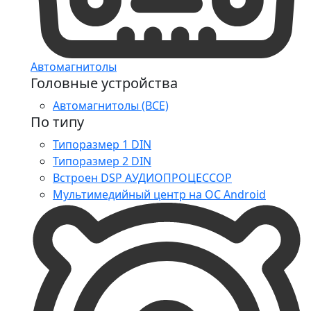
Автомагнитолы
Головные устройства
Автомагнитолы (ВСЕ)
По типу
Типоразмер 1 DIN
Типоразмер 2 DIN
Встроен DSP АУДИОПРОЦЕССОР
Мультимедийный центр на ОС Android