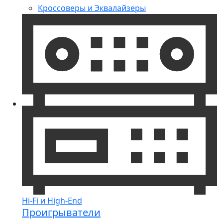
Кроссоверы и Эквалайзеры
Hi-Fi и High-End
Проигрыватели