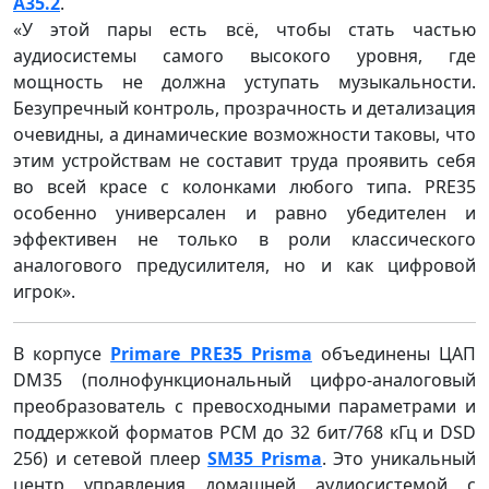
A35.2
.
«У этой пары есть всё, чтобы стать частью
аудиосистемы самого высокого уровня, где
мощность не должна уступать музыкальности.
Безупречный контроль, прозрачность и детализация
очевидны, а динамические возможности таковы, что
этим устройствам не составит труда проявить себя
во всей красе с колонками любого типа. PRE35
особенно универсален и равно убедителен и
эффективен не только в роли классического
аналогового предусилителя, но и как цифровой
игрок».
В корпусе
Primare PRE35 Prisma
объединены ЦАП
DM35 (полнофункциональный цифро-аналоговый
преобразователь с превосходными параметрами и
поддержкой форматов PCM до 32 бит/768 кГц и DSD
256) и сетевой плеер
SM35 Prisma
. Это уникальный
центр управления домашней аудиосистемой с