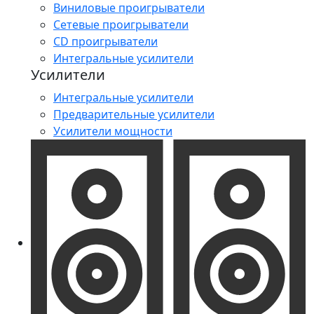
Виниловые проигрыватели
Сетевые проигрыватели
CD проигрыватели
Интегральные усилители
Усилители
Интегральные усилители
Предварительные усилители
Усилители мощности