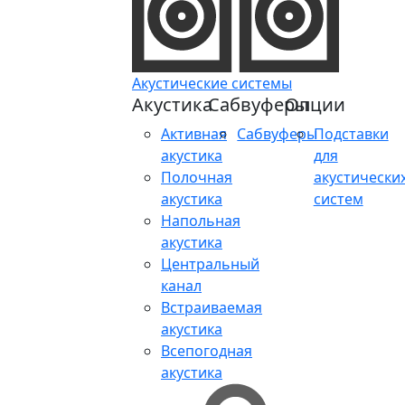
Акустические системы
Акустика
Сабвуферы
Опции
Активная
Сабвуферы
Подставки
акустика
для
Полочная
акустически
акустика
систем
Напольная
акустика
Центральный
канал
Встраиваемая
акустика
Всепогодная
акустика