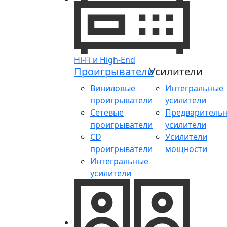
Hi-Fi и High-End
Проигрыватели
Усилители
Виниловые
Интегральные
проигрыватели
усилители
Сетевые
Предваритель
проигрыватели
усилители
CD
Усилители
проигрыватели
мощности
Интегральные
усилители