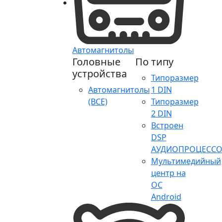
Автомагнитолы
Головные
По типу
устройства
Типоразмер
Автомагнитолы
1 DIN
(ВСЕ)
Типоразмер
2 DIN
Встроен
DSP
АУДИОПРОЦЕССО
Мультимедийный
центр на
ОС
Android