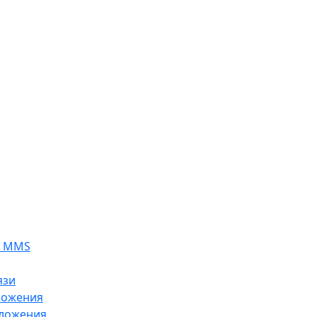
я MMS
язи
ложения
ложения