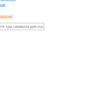
даж
дарком!