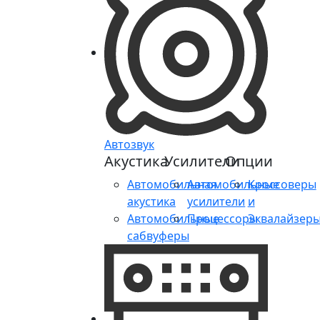
Автозвук
Акустика
Усилители
Опции
Автомобильная
Автомобильные
Кроссоверы
акустика
усилители
и
Автомобильные
Процессоры
Эквалайзер
сабвуферы