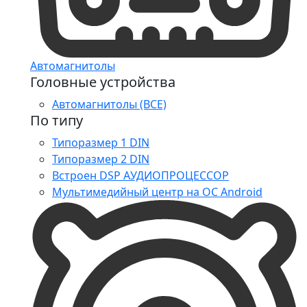
Автомагнитолы
Головные устройства
Автомагнитолы (ВСЕ)
По типу
Типоразмер 1 DIN
Типоразмер 2 DIN
Встроен DSP АУДИОПРОЦЕССОР
Мультимедийный центр на ОС Android