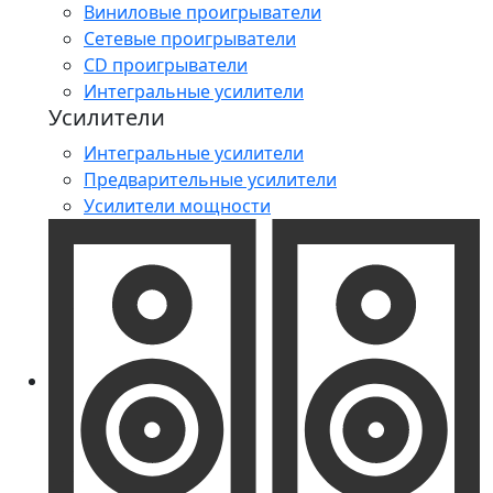
Виниловые проигрыватели
Сетевые проигрыватели
CD проигрыватели
Интегральные усилители
Усилители
Интегральные усилители
Предварительные усилители
Усилители мощности