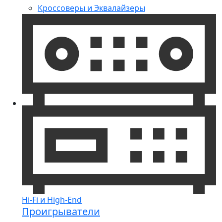
Кроссоверы и Эквалайзеры
Hi-Fi и High-End
Проигрыватели