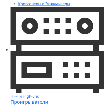
Кроссоверы и Эквалайзеры
Hi-Fi и High-End
Проигрыватели