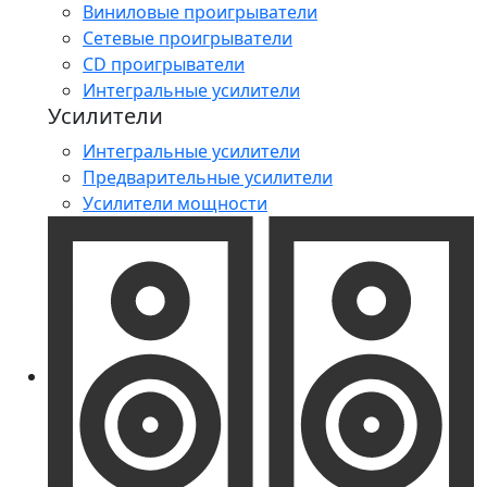
Виниловые проигрыватели
Сетевые проигрыватели
CD проигрыватели
Интегральные усилители
Усилители
Интегральные усилители
Предварительные усилители
Усилители мощности