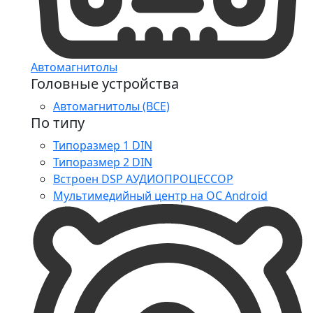
Автомагнитолы
Головные устройства
Автомагнитолы (ВСЕ)
По типу
Типоразмер 1 DIN
Типоразмер 2 DIN
Встроен DSP АУДИОПРОЦЕССОР
Мультимедийный центр на ОС Android