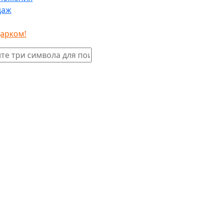
даж
дарком!