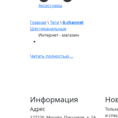
Аксессуары
Главная
\
Теги
\
6-channel
Шестиканальные
Интернет - магазин
Читать полностью ...
Информация
Нов
Адрес
Тольк
и спе
127220, Москва, Писцовая, д. 1А