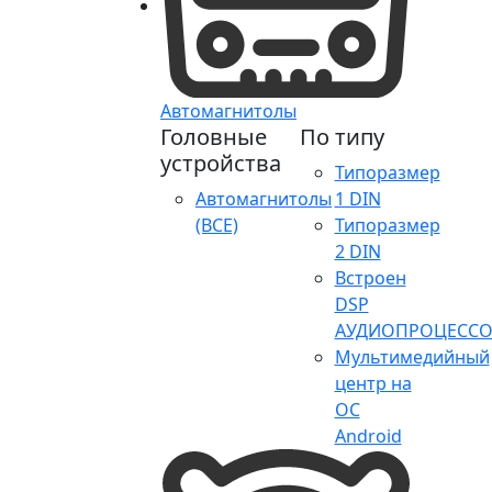
Автомагнитолы
Головные
По типу
устройства
Типоразмер
Автомагнитолы
1 DIN
(ВСЕ)
Типоразмер
2 DIN
Встроен
DSP
АУДИОПРОЦЕССО
Мультимедийный
центр на
ОС
Android