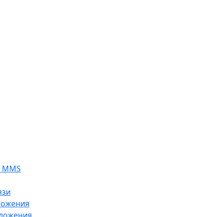
я MMS
язи
ложения
ложения