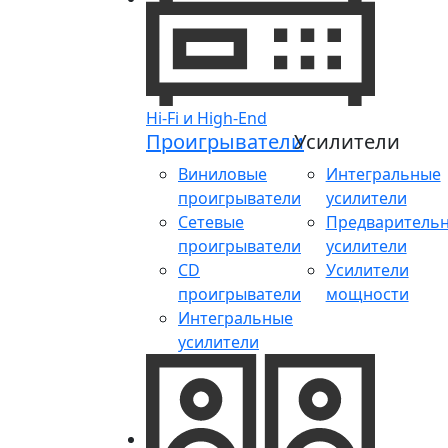
Hi-Fi и High-End
Проигрыватели
Усилители
Виниловые
Интегральные
проигрыватели
усилители
Сетевые
Предваритель
проигрыватели
усилители
CD
Усилители
проигрыватели
мощности
Интегральные
усилители