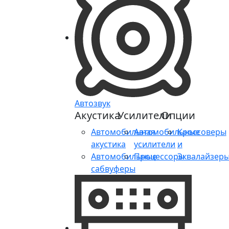
Автозвук
Акустика
Усилители
Опции
Автомобильная
Автомобильные
Кроссоверы
акустика
усилители
и
Автомобильные
Процессоры
Эквалайзер
сабвуферы