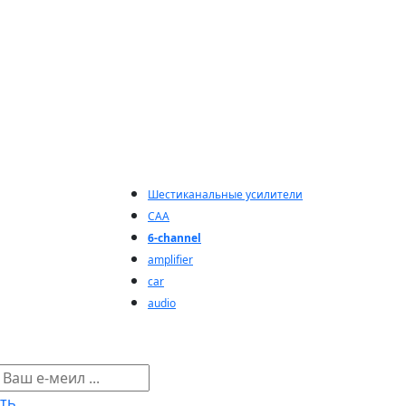
Шестиканальные усилители
CAA
6-channel
amplifier
car
audio
ть