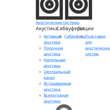
Акустические системы
Акустика
Сабвуферы
Опции
Активная
Сабвуферы
Подставки
акустика
для
Полочная
акустически
акустика
систем
Напольная
акустика
Центральный
канал
Встраиваемая
акустика
Всепогодная
акустика