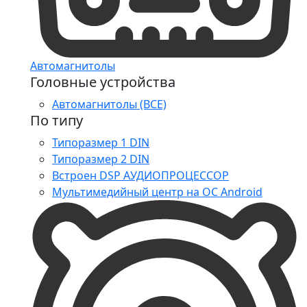
Автомагнитолы
Головные устройства
Автомагнитолы (ВСЕ)
По типу
Типоразмер 1 DIN
Типоразмер 2 DIN
Встроен DSP АУДИОПРОЦЕССОР
Мультимедийный центр на ОС Android