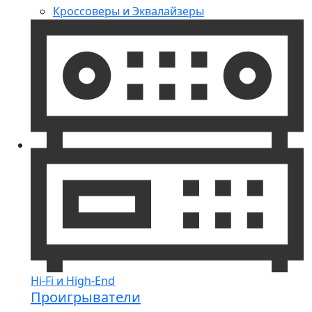
Кроссоверы и Эквалайзеры
Hi-Fi и High-End
Проигрыватели