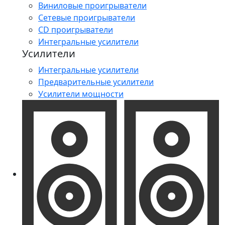
Виниловые проигрыватели
Сетевые проигрыватели
CD проигрыватели
Интегральные усилители
Усилители
Интегральные усилители
Предварительные усилители
Усилители мощности