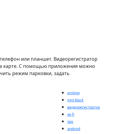
в телефон или планшет. Видеорегистратор
а карте. С помощью приложения можно
чить режим парковки, задать
prology
ireg black
видеорегистратор
wi-fi
gps
android