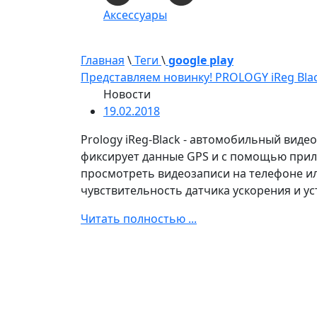
Аксессуары
Главная
\
Теги
\
google play
Представляем новинку! PROLOGY iReg Blac
Новости
19.02.2018
Prology iReg-Black - автомобильный виде
фиксирует данные GPS и с помощью при
просмотреть видеозаписи на телефоне ил
чувствительность датчика ускорения и у
Читать полностью ...