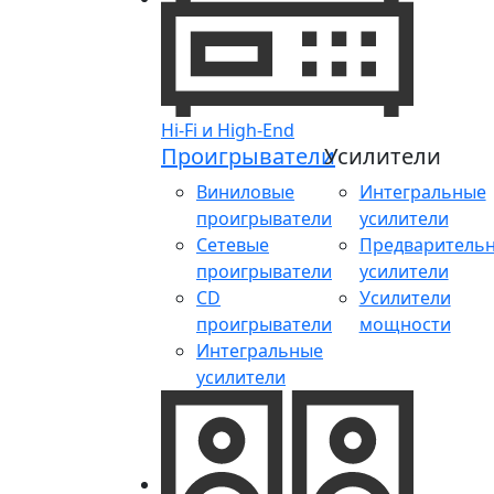
Hi-Fi и High-End
Проигрыватели
Усилители
Виниловые
Интегральные
проигрыватели
усилители
Сетевые
Предваритель
проигрыватели
усилители
CD
Усилители
проигрыватели
мощности
Интегральные
усилители