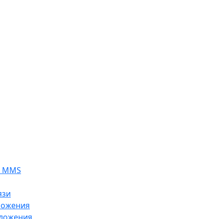
я MMS
язи
ложения
ложения