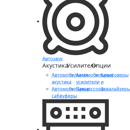
Автозвук
Акустика
Усилители
Опции
Автомобильная
Автомобильные
Кроссоверы
акустика
усилители
и
Автомобильные
Процессоры
Эквалайзер
сабвуферы