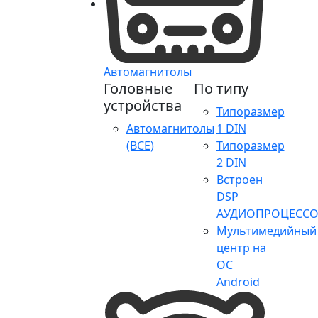
Автомагнитолы
Головные
По типу
устройства
Типоразмер
Автомагнитолы
1 DIN
(ВСЕ)
Типоразмер
2 DIN
Встроен
DSP
АУДИОПРОЦЕССО
Мультимедийный
центр на
ОС
Android