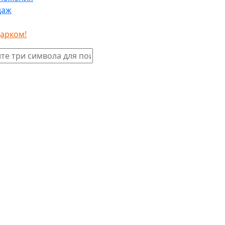
даж
дарком!