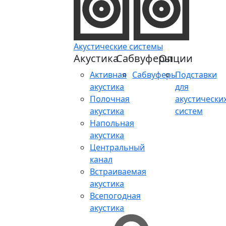
Акустические системы
Акустика
Сабвуферы
Опции
Активная
Сабвуферы
Подставки
акустика
для
Полочная
акустически
акустика
систем
Напольная
акустика
Центральный
канал
Встраиваемая
акустика
Всепогодная
акустика