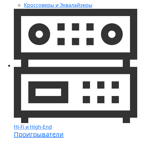
Кроссоверы и Эквалайзеры
Hi-Fi и High-End
Проигрыватели