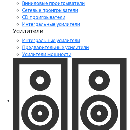
Виниловые проигрыватели
Сетевые проигрыватели
CD проигрыватели
Интегральные усилители
Усилители
Интегральные усилители
Предварительные усилители
Усилители мощности