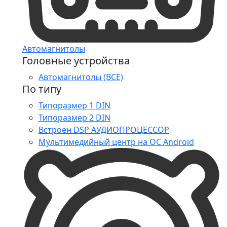
Автомагнитолы
Головные устройства
Автомагнитолы (ВСЕ)
По типу
Типоразмер 1 DIN
Типоразмер 2 DIN
Встроен DSP АУДИОПРОЦЕССОР
Мультимедийный центр на ОС Android