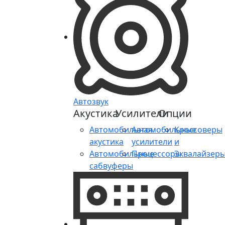
Автозвук
Акустика
Усилители
Опции
Автомобильная
Автомобильные
Кроссоверы
акустика
усилители
и
Автомобильные
Процессоры
Эквалайзер
сабвуферы