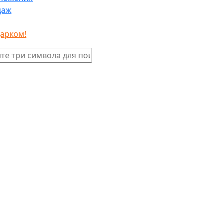
даж
дарком!