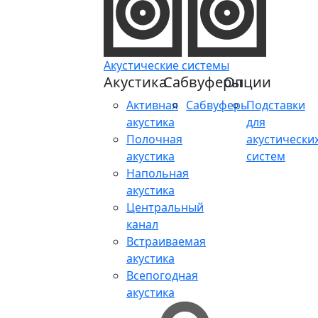
Акустические системы
Акустика
Сабвуферы
Опции
Активная
Сабвуферы
Подставки
акустика
для
Полочная
акустически
акустика
систем
Напольная
акустика
Центральный
канал
Встраиваемая
акустика
Всепогодная
акустика