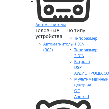
Автомагнитолы
Головные
По типу
устройства
Типоразмер
Автомагнитолы
1 DIN
(ВСЕ)
Типоразмер
2 DIN
Встроен
DSP
АУДИОПРОЦЕССО
Мультимедийный
центр на
ОС
Android