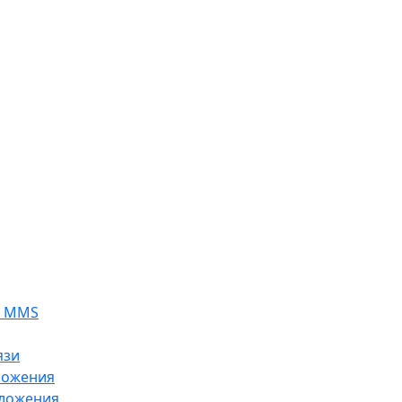
я MMS
язи
ложения
ложения