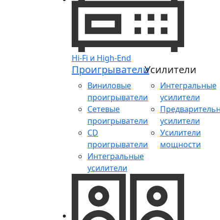
Hi-Fi и High-End
Проигрыватели
Усилители
Виниловые
Интегральные
проигрыватели
усилители
Сетевые
Предваритель
проигрыватели
усилители
CD
Усилители
проигрыватели
мощности
Интегральные
усилители