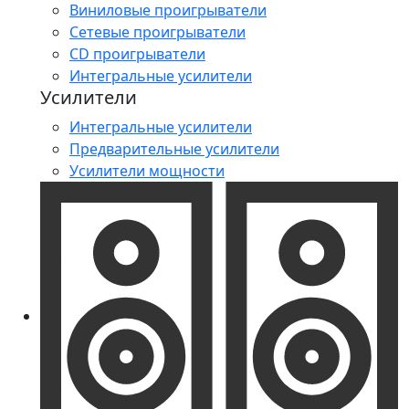
Виниловые проигрыватели
Сетевые проигрыватели
CD проигрыватели
Интегральные усилители
Усилители
Интегральные усилители
Предварительные усилители
Усилители мощности