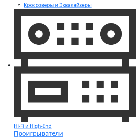
Кроссоверы и Эквалайзеры
Hi-Fi и High-End
Проигрыватели