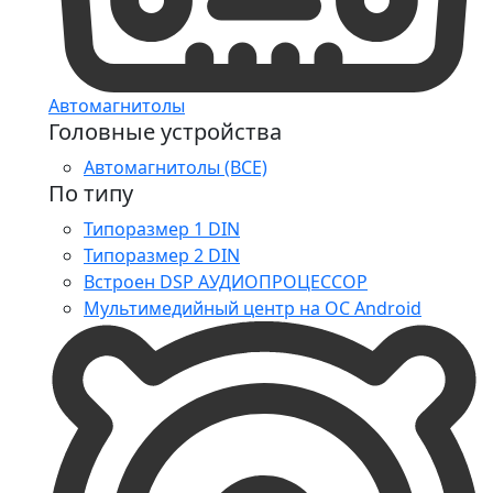
Автомагнитолы
Головные устройства
Автомагнитолы (ВСЕ)
По типу
Типоразмер 1 DIN
Типоразмер 2 DIN
Встроен DSP АУДИОПРОЦЕССОР
Мультимедийный центр на ОС Android