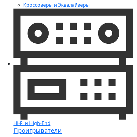
Кроссоверы и Эквалайзеры
Hi-Fi и High-End
Проигрыватели