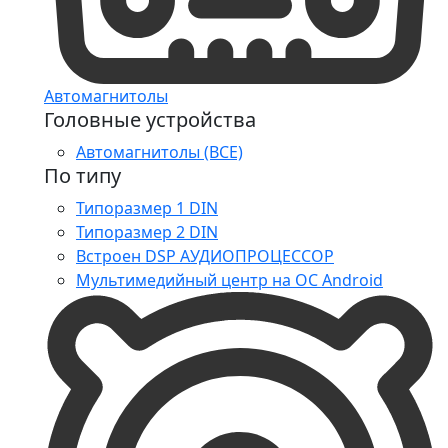
Автомагнитолы
Головные устройства
Автомагнитолы (ВСЕ)
По типу
Типоразмер 1 DIN
Типоразмер 2 DIN
Встроен DSP АУДИОПРОЦЕССОР
Мультимедийный центр на ОС Android