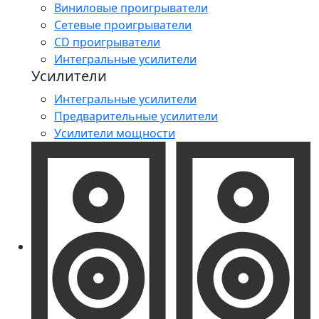
Виниловые проигрыватели
Сетевые проигрыватели
CD проигрыватели
Интегральные усилители
Усилители
Интегральные усилители
Предварительные усилители
Усилители мощности