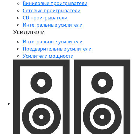
Виниловые проигрыватели
Сетевые проигрыватели
CD проигрыватели
Интегральные усилители
Усилители
Интегральные усилители
Предварительные усилители
Усилители мощности