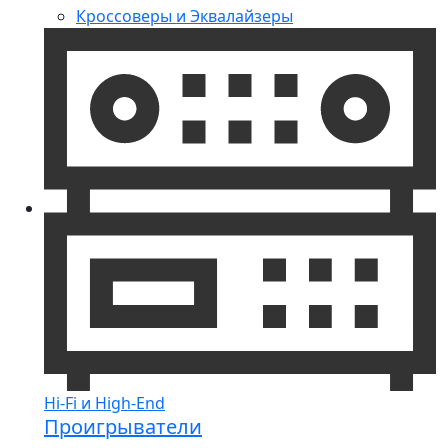
Кроссоверы и Эквалайзеры
Hi-Fi и High-End
Проигрыватели