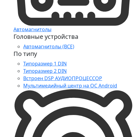
Автомагнитолы
Головные устройства
Автомагнитолы (ВСЕ)
По типу
Типоразмер 1 DIN
Типоразмер 2 DIN
Встроен DSP АУДИОПРОЦЕССОР
Мультимедийный центр на ОС Android