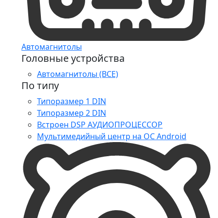
Автомагнитолы
Головные устройства
Автомагнитолы (ВСЕ)
По типу
Типоразмер 1 DIN
Типоразмер 2 DIN
Встроен DSP АУДИОПРОЦЕССОР
Мультимедийный центр на ОС Android