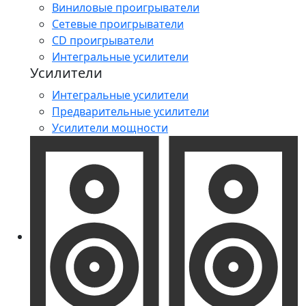
Виниловые проигрыватели
Сетевые проигрыватели
CD проигрыватели
Интегральные усилители
Усилители
Интегральные усилители
Предварительные усилители
Усилители мощности