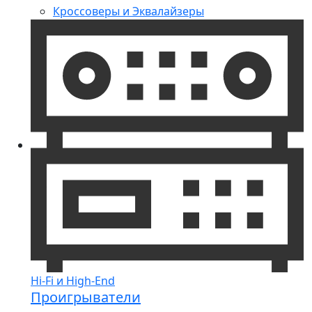
Кроссоверы и Эквалайзеры
Hi-Fi и High-End
Проигрыватели