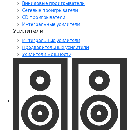
Виниловые проигрыватели
Сетевые проигрыватели
CD проигрыватели
Интегральные усилители
Усилители
Интегральные усилители
Предварительные усилители
Усилители мощности