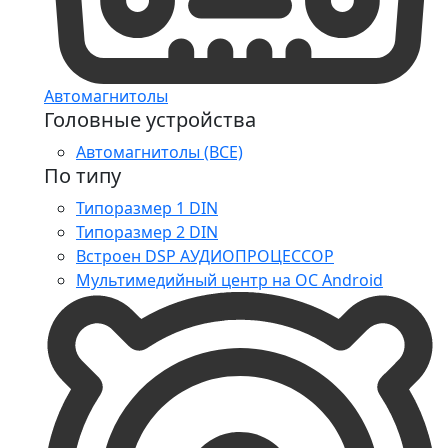
Автомагнитолы
Головные устройства
Автомагнитолы (ВСЕ)
По типу
Типоразмер 1 DIN
Типоразмер 2 DIN
Встроен DSP АУДИОПРОЦЕССОР
Мультимедийный центр на ОС Android