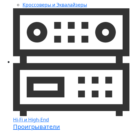
Кроссоверы и Эквалайзеры
Hi-Fi и High-End
Проигрыватели