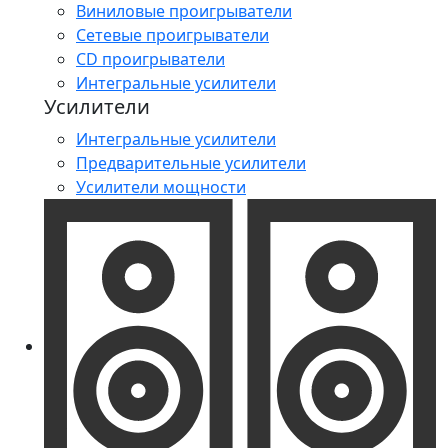
Виниловые проигрыватели
Сетевые проигрыватели
CD проигрыватели
Интегральные усилители
Усилители
Интегральные усилители
Предварительные усилители
Усилители мощности