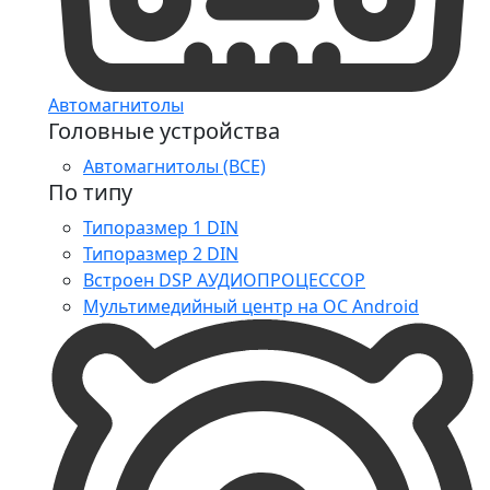
Автомагнитолы
Головные устройства
Автомагнитолы (ВСЕ)
По типу
Типоразмер 1 DIN
Типоразмер 2 DIN
Встроен DSP АУДИОПРОЦЕССОР
Мультимедийный центр на ОС Android