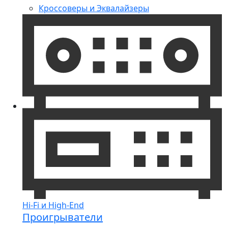
Кроссоверы и Эквалайзеры
Hi-Fi и High-End
Проигрыватели