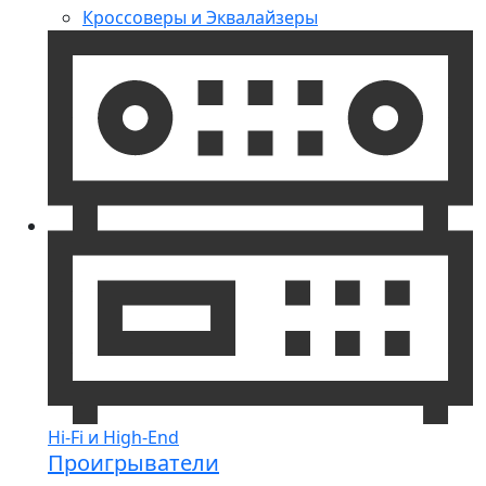
Кроссоверы и Эквалайзеры
Hi-Fi и High-End
Проигрыватели