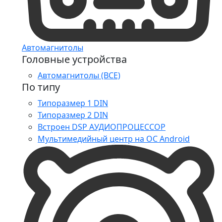
Автомагнитолы
Головные устройства
Автомагнитолы (ВСЕ)
По типу
Типоразмер 1 DIN
Типоразмер 2 DIN
Встроен DSP АУДИОПРОЦЕССОР
Мультимедийный центр на ОС Android