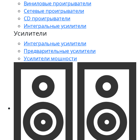
Виниловые проигрыватели
Сетевые проигрыватели
CD проигрыватели
Интегральные усилители
Усилители
Интегральные усилители
Предварительные усилители
Усилители мощности