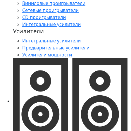
Виниловые проигрыватели
Сетевые проигрыватели
CD проигрыватели
Интегральные усилители
Усилители
Интегральные усилители
Предварительные усилители
Усилители мощности