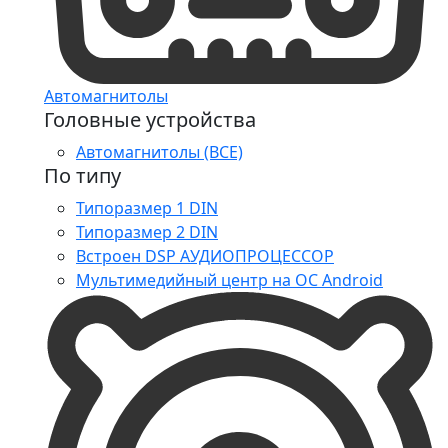
Автомагнитолы
Головные устройства
Автомагнитолы (ВСЕ)
По типу
Типоразмер 1 DIN
Типоразмер 2 DIN
Встроен DSP АУДИОПРОЦЕССОР
Мультимедийный центр на ОС Android