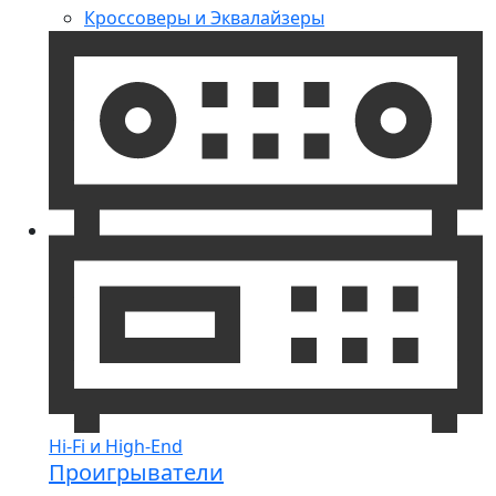
Кроссоверы и Эквалайзеры
Hi-Fi и High-End
Проигрыватели