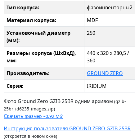
Тип корпуса:
фазоинвенторный
Материал корпуса:
MDF
Установочный диаметр
250
(мм):
Размеры корпуса (ШхВхД),
440 х 320 х 280,5 /
мм:
360
Производитель:
GROUND ZERO
Серия:
IRIDIUM
Фото Ground Zero GZIB 25BR одним архивом
(gzib-
25br_id6235_images.zip)
Скачать
(размер ~0.92 Мб)
Инструкция пользователя GROUND ZERO GZIB 25BR
(откроется в новом окне)