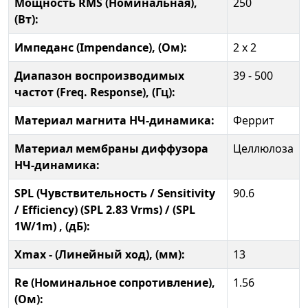
Мощность RMS (Номинальная),
250
(Вт):
Импеданс (Impendance), (Ом):
2 х 2
Диапазон воспроизводимых
39 - 500
частот (Freq. Response), (Гц):
Материал магнита НЧ-динамика:
Феррит
Материал мембраны диффузора
Целлюлоза
НЧ-динамика:
SPL (Чувствительность / Sensitivity
90.6
/ Efficiency) (SPL 2.83 Vrms) / (SPL
1W/1m) , (дБ):
Xmax - (Линейный ход), (мм):
13
Re (Номинальное сопротивление),
1.56
(Ом):