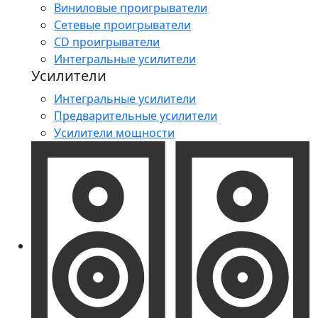
Виниловые проигрыватели
Сетевые проигрыватели
CD проигрыватели
Интегральные усилители
Усилители
Интегральные усилители
Предварительные усилители
Усилители мощности