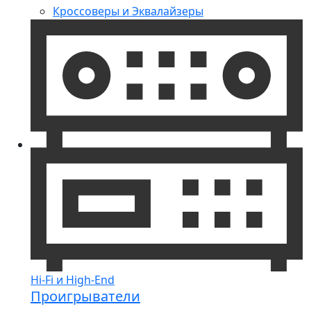
Кроссоверы и Эквалайзеры
Hi-Fi и High-End
Проигрыватели