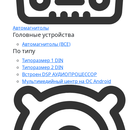
Автомагнитолы
Головные устройства
Автомагнитолы (ВСЕ)
По типу
Типоразмер 1 DIN
Типоразмер 2 DIN
Встроен DSP АУДИОПРОЦЕССОР
Мультимедийный центр на ОС Android