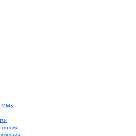
я MMS
язи
ложения
ложения