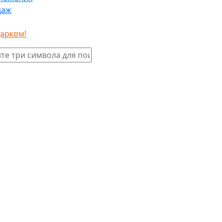
даж
дарком!