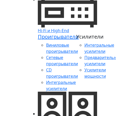
Hi-Fi и High-End
Проигрыватели
Усилители
Виниловые
Интегральные
проигрыватели
усилители
Сетевые
Предваритель
проигрыватели
усилители
CD
Усилители
проигрыватели
мощности
Интегральные
усилители