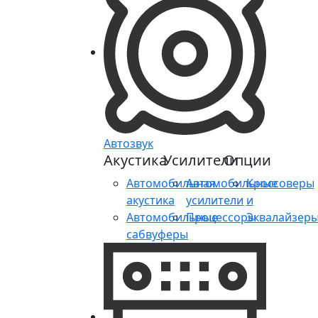
Автозвук
Акустика
Усилители
Опции
Автомобильная
Автомобильные
Кроссоверы
акустика
усилители
и
Автомобильные
Процессоры
Эквалайзер
сабвуферы