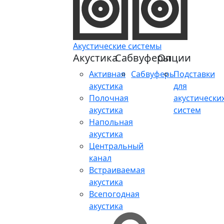
Акустические системы
Акустика
Сабвуферы
Опции
Активная
Сабвуферы
Подставки
акустика
для
Полочная
акустически
акустика
систем
Напольная
акустика
Центральный
канал
Встраиваемая
акустика
Всепогодная
акустика