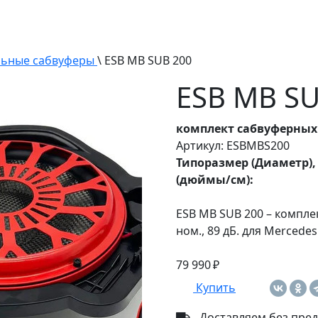
ьные сабвуферы
\ ESB MB SUB 200
ESB MB SU
комплект сабвуферны
Артикул: ESBMBS200
Типоразмер (Диаметр),
(дюймы/см):
ESB MB SUB 200 – компле
ном., 89 дБ. для Mercede
79 990 ₽
Купить
Доставляем без пред