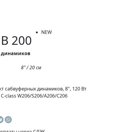
NEW
B 200
х динамиков
8" / 20 см
кт сабвуферных динамиков, 8", 120 Вт
s C-class W206/S206/A206/C206
оплаты через СДЭК