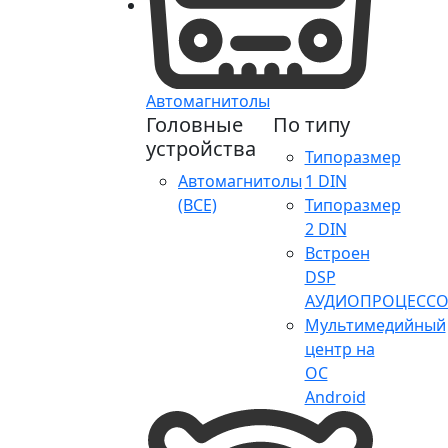
Автомагнитолы
Головные
По типу
устройства
Типоразмер
Автомагнитолы
1 DIN
(ВСЕ)
Типоразмер
2 DIN
Встроен
DSP
АУДИОПРОЦЕССО
Мультимедийный
центр на
ОС
Android