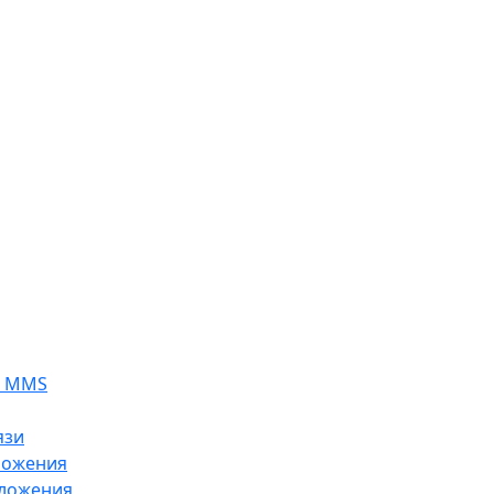
я MMS
язи
ложения
ложения