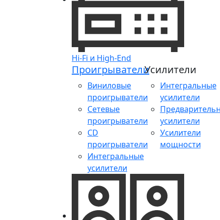
Hi-Fi и High-End
Проигрыватели
Усилители
Виниловые
Интегральные
проигрыватели
усилители
Сетевые
Предваритель
проигрыватели
усилители
CD
Усилители
проигрыватели
мощности
Интегральные
усилители