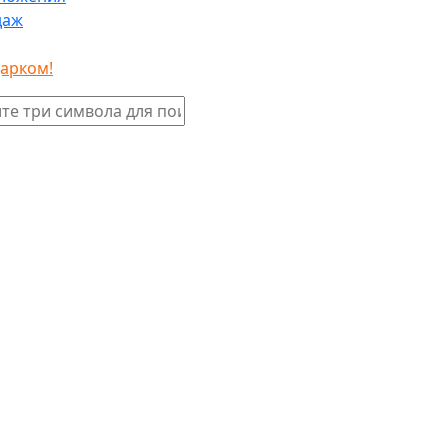
даж
дарком!