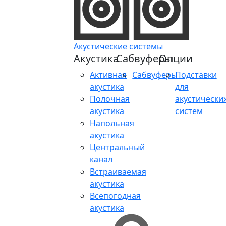
Акустические системы
Акустика
Сабвуферы
Опции
Активная
Сабвуферы
Подставки
акустика
для
Полочная
акустически
акустика
систем
Напольная
акустика
Центральный
канал
Встраиваемая
акустика
Всепогодная
акустика