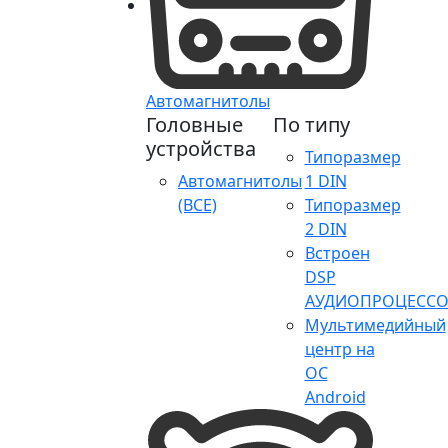
Автомагнитолы
Головные
По типу
устройства
Типоразмер
Автомагнитолы
1 DIN
(ВСЕ)
Типоразмер
2 DIN
Встроен
DSP
АУДИОПРОЦЕССО
Мультимедийный
центр на
ОС
Android