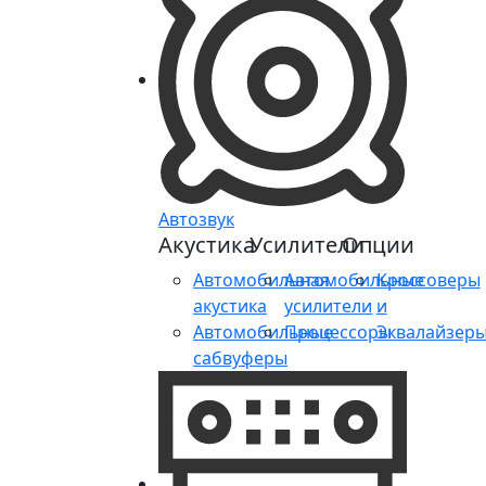
Автозвук
Акустика
Усилители
Опции
Автомобильная
Автомобильные
Кроссоверы
акустика
усилители
и
Автомобильные
Процессоры
Эквалайзер
сабвуферы